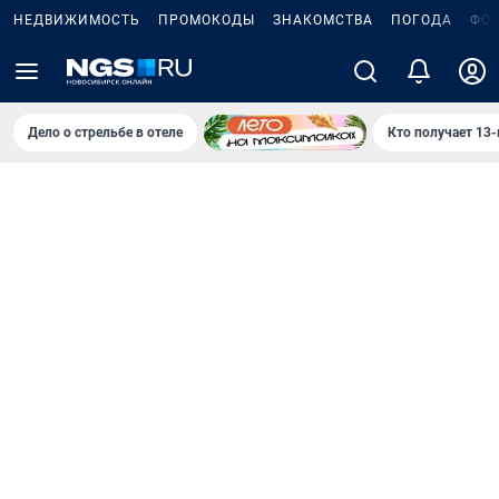
НЕДВИЖИМОСТЬ
ПРОМОКОДЫ
ЗНАКОМСТВА
ПОГОДА
ФО
Дело о стрельбе в отеле
Кто получает 13-