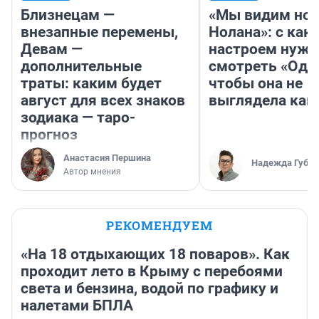
Близнецам —
«Мы видим нов
внезапные перемены,
Нолана»: с как
Девам —
настроем нужн
дополнительные
смотреть «Оди
траты: каким будет
чтобы она не
август для всех знаков
выглядела как
зодиака — таро-
прогноз
Анастасия Першина
Надежда Губар
Автор мнения
РЕКОМЕНДУЕМ
«На 18 отдыхающих 18 поваров». Как
проходит лето в Крыму с перебоями
света и бензина, водой по графику и
налетами БПЛА