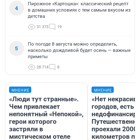
Пирожное «Картошка»: классический рецепт
4
в домашних условиях с тем самым вкусом из
детства
31 373
19
По погоде 8 августа можно определить,
5
насколько дождливой будет осень — важные
приметы
28 714
8
МНЕНИЕ
МНЕНИЕ
«Люди тут странные».
«Нет некрасив
Чем привлекает
городов, есть
непонятный «Непокой»,
недофинансиро
герои которого
Путешественн
застряли в
проехали 2000
мистическом отеле
километров по 