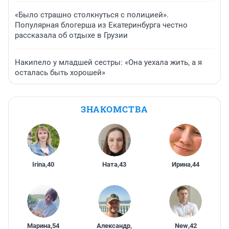
«Было страшно столкнуться с полицией».
Популярная блогерша из Екатеринбурга честно
рассказала об отдыхе в Грузии
Накипело у младшей сестры: «Она уехала жить, а я
осталась быть хорошей»
ЗНАКОМСТВА
Irina
,
40
Ната
,
43
Ирина
,
44
Марина
,
54
Александр
,
New
,
42