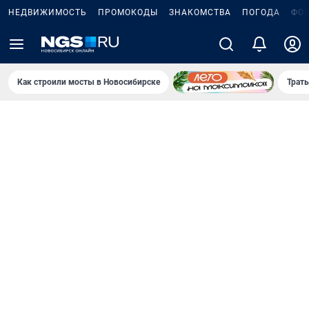
НЕДВИЖИМОСТЬ
ПРОМОКОДЫ
ЗНАКОМСТВА
ПОГОДА
ФО
Как строили мосты в Новосибирске
Траты