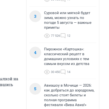
Суровой или мягкой будет
3
зима, можно узнать по
погоде 5 августа — важные
приметы
77 526
12
Пирожное «Картошка»:
4
классический рецепт в
домашних условиях с тем
самым вкусом из детства
30 450
14
сылкой на
авшись
Авиашоу в Мочище — 2026:
5
как добраться до аэродрома,
сколько стоят билеты и
полная программа
фестиваля «Вива Авиа!»