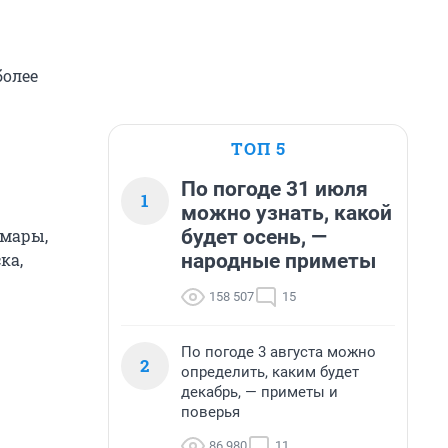
более
ТОП 5
По погоде 31 июля
1
можно узнать, какой
будет осень, —
амары,
народные приметы
ка,
158 507
15
По погоде 3 августа можно
2
определить, каким будет
декабрь, — приметы и
поверья
86 980
11