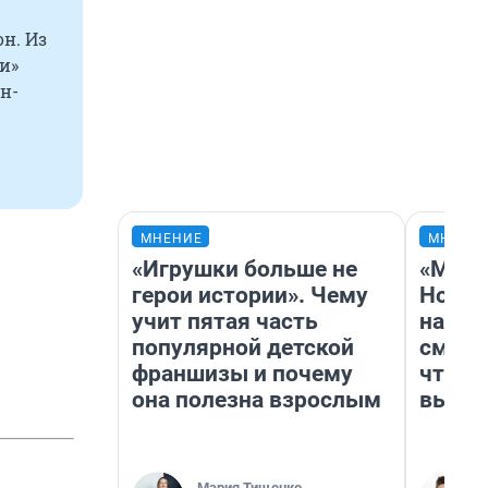
н. Из
и»
н-
МНЕНИЕ
МНЕНИ
«Игрушки больше не
«Мы в
герои истории». Чему
Нолан
учит пятая часть
настр
популярной детской
смотр
франшизы и почему
чтобы
она полезна взрослым
выгля
Мария Тищенко