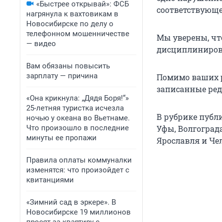
«Быстрее открывай»: ФСБ
соответствующе
нагрянула к вахтовикам в
Новосибирске по делу о
телефонном мошенничестве
Мы уверены, чт
— видео
дисциплинирова
Вам обязаны повысить
зарплату — причина
Помимо ваших р
записанные ре
«Она крикнула: „Дядя Боря!“»
25-летняя туристка исчезла
В рубрике публ
ночью у океана во Вьетнаме.
Что произошло в последние
Уфы, Волгограда
минуты ее пропажи
Ярославля и Че
Правила оплаты коммуналки
изменятся: что произойдет с
квитанциями
«Зимний сад в эркере». В
Новосибирске 19 миллионов