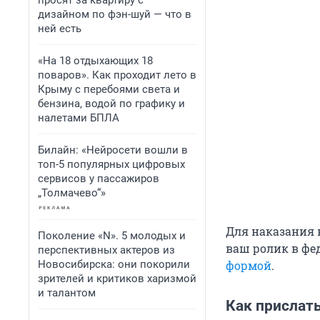
просят за квартиру с
дизайном по фэн-шуй — что в
ней есть
«На 18 отдыхающих 18
поваров». Как проходит лето в
Крыму с перебоями света и
бензина, водой по графику и
налетами БПЛА
Билайн: «Нейросети вошли в
топ-5 популярных цифровых
сервисов у пассажиров
„Толмачево“»
Для наказания 
Поколение «N». 5 молодых и
ваш ролик в ф
перспективных актеров из
Новосибирска: они покорили
формой
.
зрителей и критиков харизмой
и талантом
Как прислат