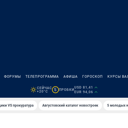
ФОРУМЫ
ТЕЛЕПРОГРАММА
АФИША
ГОРОСКОП
КУРСЫ ВА
USD 81,41
СЕЙЧАС
5
ПРОБКИ
+20°C
EUR 94,06
ики VS прокуратура
Августовский каталог новостроек
5 молодых н