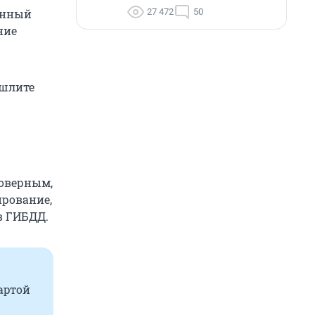
27 472
50
онный
ние
ишлите
товерным,
ирование,
в ГИБДД.
артой