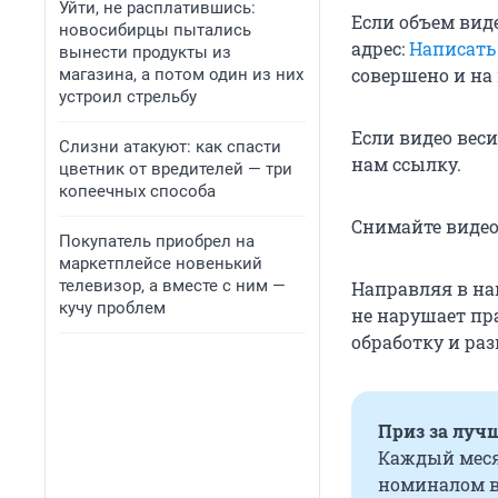
Уйти, не расплатившись:
Если объем вид
новосибирцы пытались
адрес:
Написать
вынести продукты из
совершено и на
магазина, а потом один из них
устроил стрельбу
Если видео веси
Слизни атакуют: как спасти
нам ссылку.
цветник от вредителей — три
копеечных способа
Снимайте видео
Покупатель приобрел на
маркетплейсе новенький
телевизор, а вместе с ним —
Направляя в наш
кучу проблем
не нарушает пра
обработку и раз
Приз за лучш
Каждый меся
номиналом в 