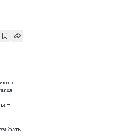
ики с
такие
ли –
 выбрать