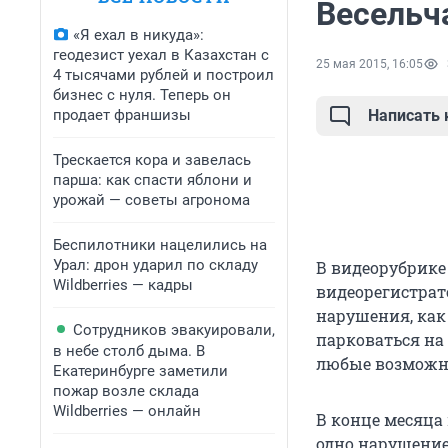
Весельча
«Я ехал в никуда»:
геодезист уехал в Казахстан с
25 мая 2015, 16:05
4 тысячами рублей и построил
бизнес с нуля. Теперь он
продает франшизы
Написать
Трескается кора и завелась
парша: как спасти яблони и
урожай — советы агронома
Беспилотники нацелились на
Урал: дрон ударил по складу
В видеорубрике
Wildberries — кадры
видеорегистрато
нарушения, как
Сотрудников эвакуировали,
парковаться на
в небе столб дыма. В
любые возможн
Екатеринбурге заметили
пожар возле склада
Wildberries — онлайн
В конце месяца
одно нарушение