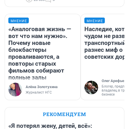
МНЕНИЕ
МНЕНИЕ
«Аналоговая жизнь —
Наследие, кото
вот что нам нужно».
чудом не разва
Почему новые
транспортный 
блокбастеры
разнес миф о 
проваливаются, а
советских доро
повторы старых
фильмов собирают
полные залы
Олег Арефьев
Блогер, предпри
Алёна Золотухина
владелец в тра
Журналист НГС
бизнесе
РЕКОМЕНДУЕМ
«Я потерял жену, детей, всё»: