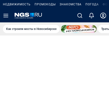
НЕДВИЖИМОСТЬ
ПРОМОКОДЫ
ЗНАКОМСТВА
ПОГОДА
ФО
Как строили мосты в Новосибирске
Траты