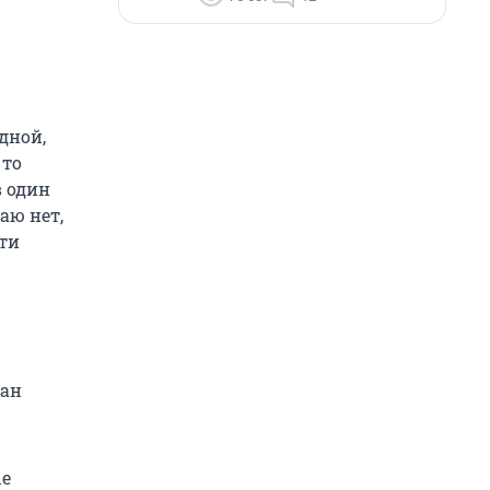
дной,
 то
в один
аю нет,
ти
зан
ые