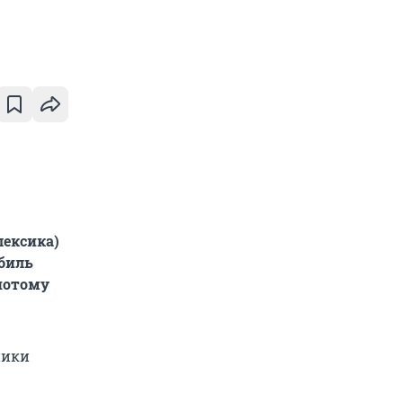
лексика)
обиль
 потому
ники