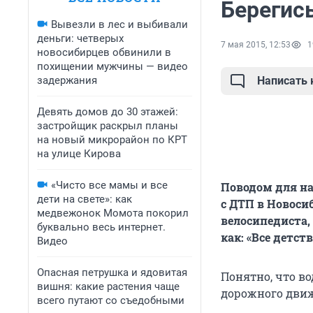
Берегис
Вывезли в лес и выбивали
деньги: четверых
7 мая 2015, 12:53
1
новосибирцев обвинили в
похищении мужчины — видео
задержания
Написать
Девять домов до 30 этажей:
застройщик раскрыл планы
на новый микрорайон по КРТ
на улице Кирова
«Чисто все мамы и все
Поводом для на
дети на свете»: как
с ДТП в Новоси
медвежонок Момота покорил
велосипедиста,
буквально весь интернет.
как: «Все детст
Видео
Опасная петрушка и ядовитая
Понятно, что в
вишня: какие растения чаще
дорожного движ
всего путают со съедобными