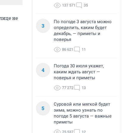
137 571
35
лице не
По погоде 3 августа можно
3
определить, каким будет
декабрь, — приметы и
поверья
86 621
11
Погода 30 июля укажет,
4
каким ждать август —
поверья и приметы
77 272
13
Суровой или мягкой будет
5
зима, можно узнать по
погоде 5 августа — важные
приметы
75 537
12