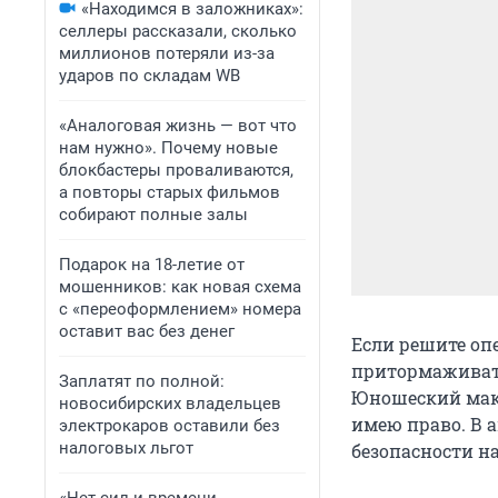
«Находимся в заложниках»:
селлеры рассказали, сколько
миллионов потеряли из-за
ударов по складам WB
«Аналоговая жизнь — вот что
нам нужно». Почему новые
блокбастеры проваливаются,
а повторы старых фильмов
собирают полные залы
Подарок на 18-летие от
мошенников: как новая схема
с «переоформлением» номера
оставит вас без денег
Если решите опе
притормаживать
Заплатят по полной:
Юношеский макс
новосибирских владельцев
имею право. В а
электрокаров оставили без
налоговых льгот
безопасности н