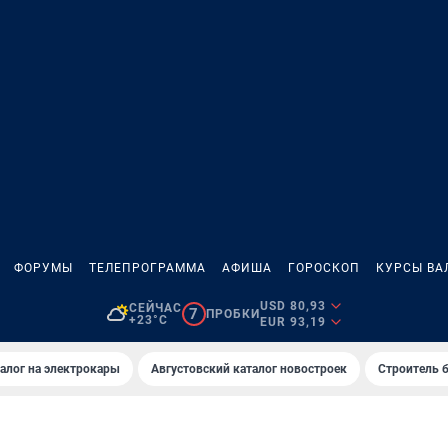
ФОРУМЫ
ТЕЛЕПРОГРАММА
АФИША
ГОРОСКОП
КУРСЫ ВА
USD 80,93
СЕЙЧАС
7
ПРОБКИ
+23°C
EUR 93,19
алог на электрокары
Августовский каталог новостроек
Строитель б