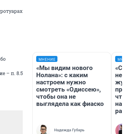
тротуарах
ибо
МНЕНИЕ
МНЕНИ
«Мы видим нового
«Сним
 – п. 8.5
Нолана»: с каким
немед
настроем нужно
журна
смотреть «Одиссею»,
пришл
чтобы она не
чтобы
выглядела как фиаско
на чт
ради 
Надежда Губарь