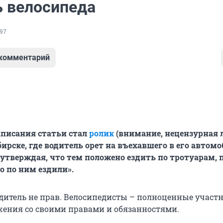
ь велосипеда
97
 комментарий
писания статьи стал
ролик
(внимание, нецензурная 
бирске, где водитель орет на въехавшего в его автом
 утверждая, что тем положено ездить по тротуарам,
во по ним ездили».
одитель не прав. Велосипедисты – полноценные участ
ения со своими правами и обязанностями.