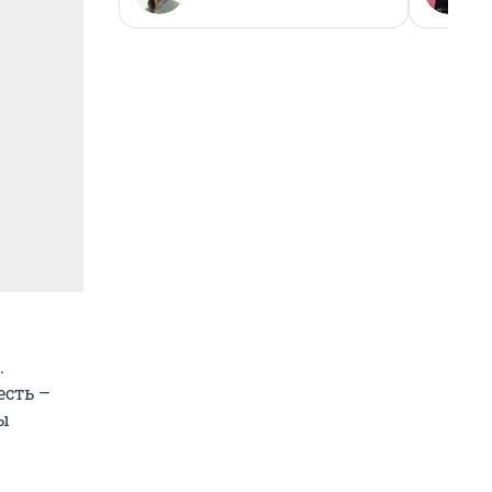
.
есть –
вы