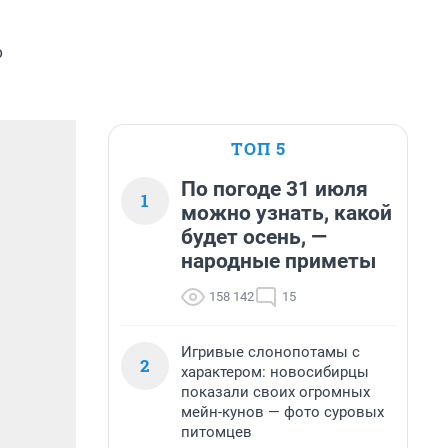
о
ТОП 5
По погоде 31 июля
1
можно узнать, какой
будет осень, —
народные приметы
158 142
15
Игривые слонопотамы с
2
характером: новосибирцы
показали своих огромных
мейн-кунов — фото суровых
питомцев