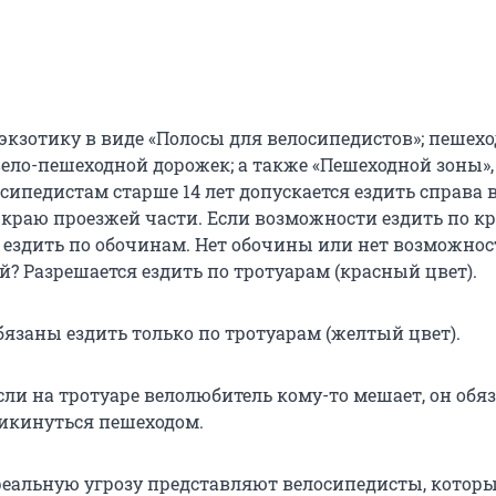
экзотику в виде «Полосы для велосипедистов»; пешехо
вело-пешеходной дорожек; а также «Пешеходной зоны»,
сипедистам старше 14 лет допускается ездить справа 
 краю проезжей части. Если возможности ездить по кр
 ездить по обочинам. Нет обочины или нет возможнос
й? Разрешается ездить по тротуарам (красный цвет).
обязаны ездить только по тротуарам (желтый цвет).
сли на тротуаре велолюбитель кому-то мешает, он обя
икинуться пешеходом.
реальную угрозу представляют велосипедисты, котор