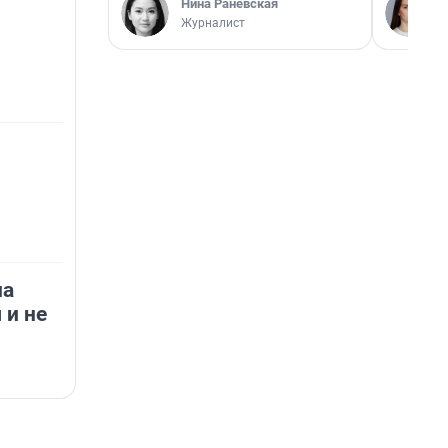
Нина Раневская
Журналист
на
 и не