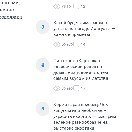
альными,
78 154
12
твенно
продолжит
Какой будет зима, можно
3
узнать по погоде 7 августа, —
важные приметы
56 976
14
Пирожное «Картошка»:
4
классический рецепт в
домашних условиях с тем
самым вкусом из детства
30 990
17
Кормить раз в месяц. Чем
5
хищным или необычным
украсить квартиру — смотрим
зелёное разнообразие на
выставке экзотики