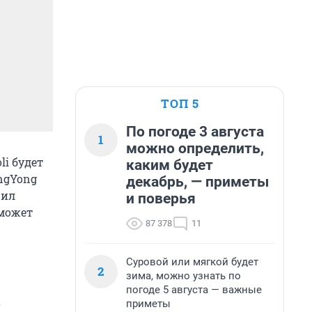
ТОП 5
По погоде 3 августа
1
можно определить,
li будет
каким будет
angYong
декабрь, — приметы
чил
и поверья
 может
87 378
11
Суровой или мягкой будет
2
зима, можно узнать по
погоде 5 августа — важные
а
приметы