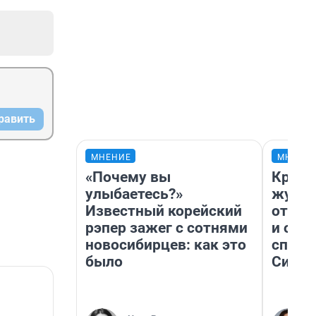
равить
МНЕНИЕ
МНЕНИ
«Почему вы
Красн
улыбаетесь?»
журна
Известный корейский
отпус
рэпер зажег с сотнями
и объ
новосибирцев: как это
споре
было
Сибир