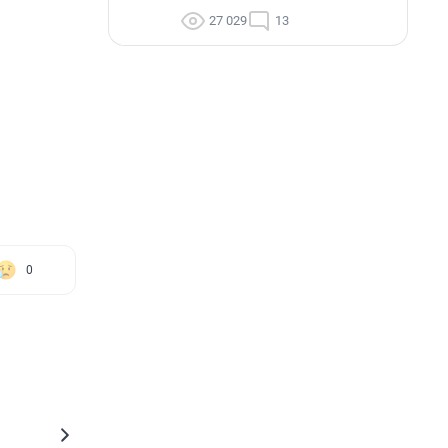
27 029
13
0