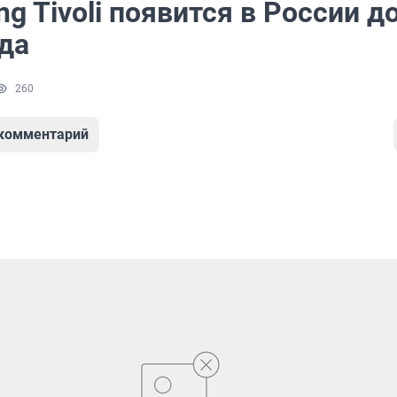
g Tivoli появится в России д
да
260
 комментарий