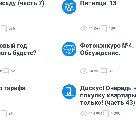
асаду (часть 7)
Пятница, 13
536
11 367
109
овый год
Фотоконкурс №4.
ать будете?
Обсуждение.
76
52
34 552
97
р тарифа
Дискус! Очередь 
покупку квартиры
только! (часть 43)
36
114 994
1 000