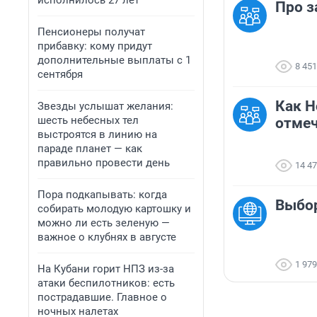
исполнилось 27 лет
Про з
Пенсионеры получат
прибавку: кому придут
дополнительные выплаты с 1
8 451
сентября
Как Н
Звезды услышат желания:
шесть небесных тел
отмеч
выстроятся в линию на
параде планет — как
правильно провести день
14 4
Пора подкапывать: когда
Выбо
собирать молодую картошку и
можно ли есть зеленую —
важное о клубнях в августе
1 979
На Кубани горит НПЗ из-за
атаки беспилотников: есть
пострадавшие. Главное о
ночных налетах