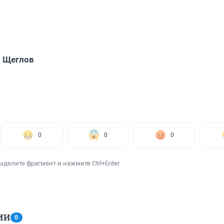
 Щеглов
0
0
0
ыделите фрагмент и нажмите Ctrl+Enter
ИИ
0