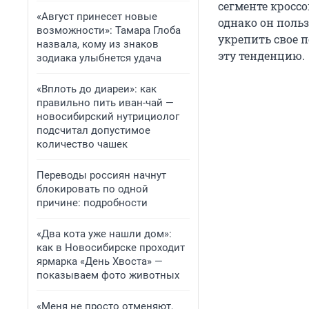
сегменте кросс
«Август принесет новые
однако он поль
возможности»: Тамара Глоба
укрепить свое 
назвала, кому из знаков
эту тенденцию.
зодиака улыбнется удача
«Вплоть до диареи»: как
правильно пить иван-чай —
новосибирский нутрициолог
подсчитал допустимое
количество чашек
Переводы россиян начнут
блокировать по одной
причине: подробности
«Два кота уже нашли дом»:
как в Новосибирске проходит
ярмарка «День Хвоста» —
показываем фото животных
«Меня не просто отменяют,