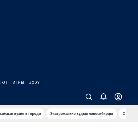
ЛЮТ
ИГРЫ
ZODY
тайская кухня в городе
Экстремально худые новосибирцы
Старт те