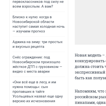
первоклассников под силу не
всем взрослым. А вам?
Близко к нулю: когда в
Новосибирской области
наступит самая холодная ночь
— изучаем прогноз
Аджика на зиму: три простых
и вкусных рецепта
Новая модель – 
Снёс ограждение: под
конкурировать с
Новосибирском произошло
должна стоить 
жёсткое ДТП с грузовиком —
видео с места аварии
экспрессивный 
быть как полуз
«Они всё еще в лесу, и им
нужна помощь»: сын
Напомним, что 
пропавших в тайге
Усольцевых назвал еще одну
российском ры
версию их исчезновения
пикапами, одна