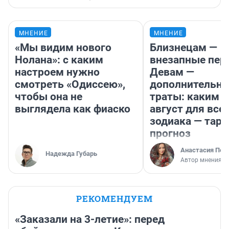
МНЕНИЕ
МНЕНИЕ
«Мы видим нового
Близнецам —
Нолана»: с каким
внезапные пер
настроем нужно
Девам —
смотреть «Одиссею»,
дополнительн
чтобы она не
траты: каким б
выглядела как фиаско
август для все
зодиака — таро
прогноз
Анастасия Пер
Надежда Губарь
Автор мнения
РЕКОМЕНДУЕМ
«Заказали на 3-летие»: перед