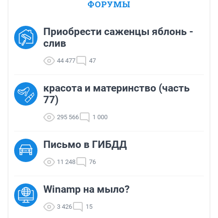
ФОРУМЫ
Приобрести саженцы яблонь -
слив
44 477
47
красота и материнство (часть
77)
295 566
1 000
Письмо в ГИБДД
11 248
76
Winamp на мыло?
3 426
15