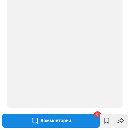
Рубрики
Реклама на сайте
Прайс-лист
О компании
Наши награды
Наши вакансии
Техподдержка
0
Предвыборная агитация
Комментарии