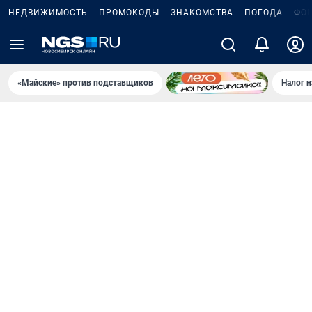
НЕДВИЖИМОСТЬ
ПРОМОКОДЫ
ЗНАКОМСТВА
ПОГОДА
ФО
«Майские» против подставщиков
Налог 