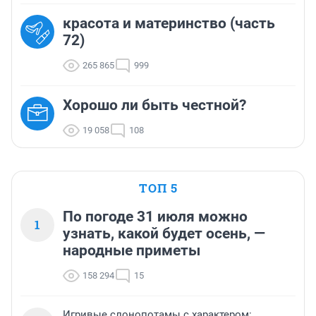
красота и материнство (часть
72)
265 865
999
Хорошо ли быть честной?
19 058
108
ТОП 5
По погоде 31 июля можно
1
узнать, какой будет осень, —
народные приметы
158 294
15
Игривые слонопотамы с характером: