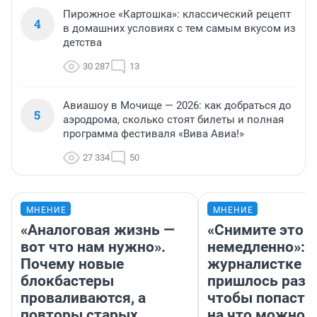
Пирожное «Картошка»: классический рецепт
4
в домашних условиях с тем самым вкусом из
детства
30 287
13
Авиашоу в Мочище — 2026: как добраться до
5
аэродрома, сколько стоят билеты и полная
программа фестиваля «Вива Авиа!»
27 334
50
МНЕНИЕ
МНЕНИЕ
«Аналоговая жизнь —
«Снимите это
вот что нам нужно».
немедленно»:
Почему новые
журналистке Н
блокбастеры
пришлось разд
проваливаются, а
чтобы попасть 
повторы старых
на что можно 