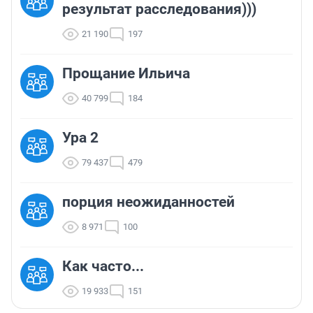
результат расследования)))
21 190
197
Прощание Ильича
40 799
184
Ура 2
79 437
479
порция неожиданностей
8 971
100
Как часто...
19 933
151