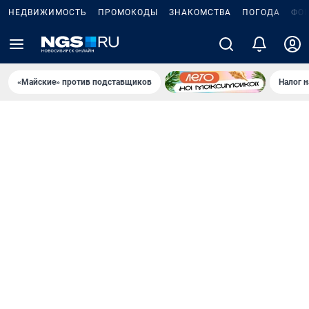
НЕДВИЖИМОСТЬ
ПРОМОКОДЫ
ЗНАКОМСТВА
ПОГОДА
ФО
«Майские» против подставщиков
Налог 