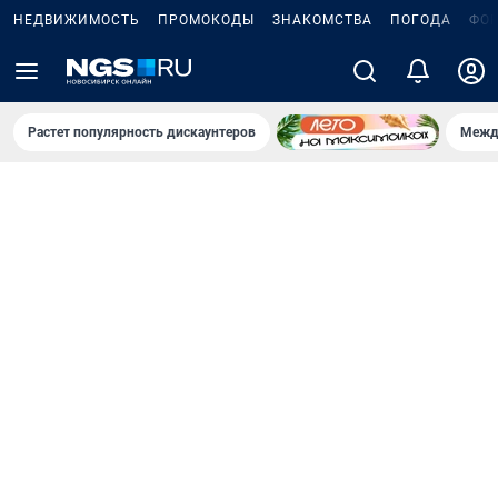
НЕДВИЖИМОСТЬ
ПРОМОКОДЫ
ЗНАКОМСТВА
ПОГОДА
ФО
Растет популярность дискаунтеров
Межд