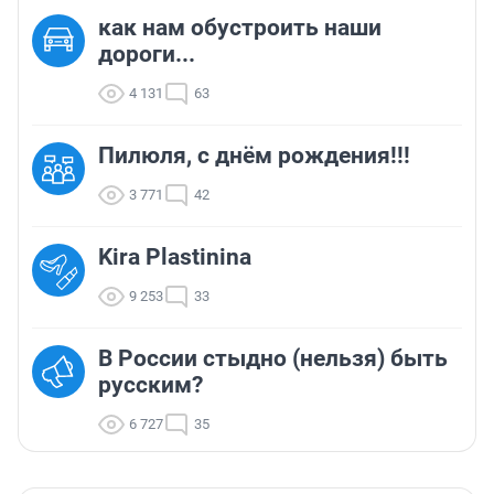
как нам обустроить наши
дороги...
4 131
63
Пилюля, с днём рождения!!!
3 771
42
Kira Plastinina
9 253
33
В России стыдно (нельзя) быть
русским?
6 727
35