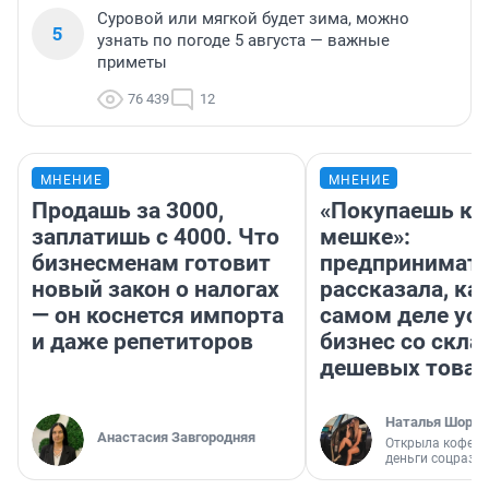
Суровой или мягкой будет зима, можно
5
узнать по погоде 5 августа — важные
приметы
76 439
12
МНЕНИЕ
МНЕНИЕ
Продашь за 3000,
«Покупаешь ко
заплатишь с 4000. Что
мешке»:
бизнесменам готовит
предпринимат
новый закон о налогах
рассказала, как
— он коснется импорта
самом деле ус
и даже репетиторов
бизнес со скл
дешевых това
Наталья Шорох
Анастасия Завгородняя
Открыла кофейн
деньги соцразв