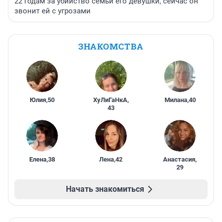
22 годам за убийство семьи его девушки, сейчас он
звонит ей с угрозами
ЗНАКОМСТВА
Юлия
,
50
ХуЛиГаНкА
,
Милана
,
40
43
Елена
,
38
Лена
,
42
Анастасия
,
29
Начать знакомиться