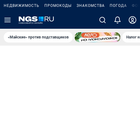
НЕДВИЖИМОСТЬ
ПРОМОКОДЫ
ЗНАКОМСТВА
ПОГОДА
ФО
«Майские» против подставщиков
Налог 