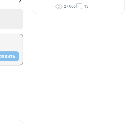
27 066
13
равить