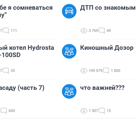
тебе я сомневаться
ДТП со знакомым
чу"
07
111
3 769
49
ый котел Hydrosta
Киношный Дозор
-100SD
67
35
199 579
1 000
асаду (часть 7)
что важней???
600
1 507
15