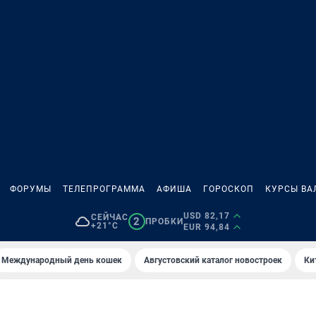
ФОРУМЫ
ТЕЛЕПРОГРАММА
АФИША
ГОРОСКОП
КУРСЫ ВА
USD 82,17
СЕЙЧАС
2
ПРОБКИ
+21°C
EUR 94,84
Международный день кошек
Августовский каталог новостроек
Ки