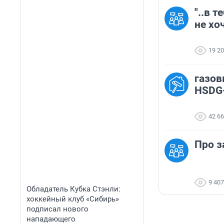
"..в 
не хо
19 2
газов
HSDG
42 6
Про з
9 407
Обладатель Кубка Стэнли:
хоккейный клуб «Сибирь»
подписал нового
нападающего