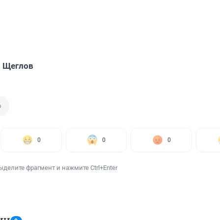
 Щеглов
о
0
0
0
ыделите фрагмент и нажмите Ctrl+Enter