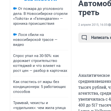
Автомоб
От пожара до уголовного
треть
дела. В Новосибирске сгорели
«Тойота» и «Гелендваген» —
хроника происшествия
2 апреля 2015, 16:05
Лося сбили на
Написать
новосибирской трассе —
видео
Спрос упал на 30-50%: как
дорожает строительство
коттеджей и что влияет на
рост цен — разбор в карточках
Аналитическое 
средневзвешенн
Как спастись от жары без
кондиционера: 5 работающих
тысяч рублей, ч
способов
агентства, сре
увеличилась с 4
Трамвай, чекисты и
400 до 517 тыс
«чудильник»: чем жила улица
Logan и Volkswa