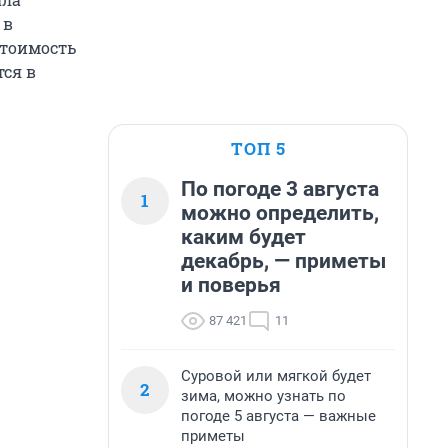
 в
стоимость
ся в
ТОП 5
По погоде 3 августа
1
можно определить,
каким будет
декабрь, — приметы
и поверья
87 421
11
Суровой или мягкой будет
2
зима, можно узнать по
погоде 5 августа — важные
приметы