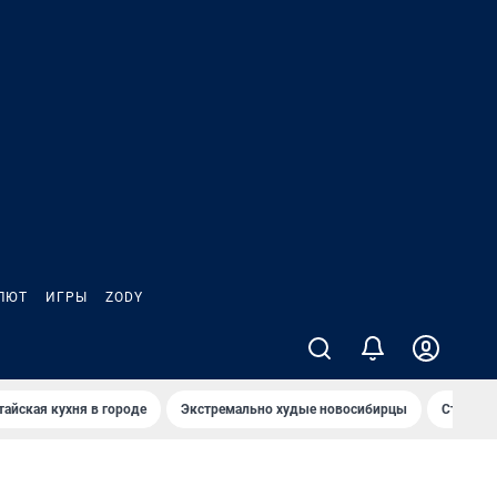
ЛЮТ
ИГРЫ
ZODY
тайская кухня в городе
Экстремально худые новосибирцы
Старт те