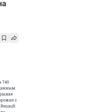
на
 740
о данным
 рынке
орожал с
Renault
ала