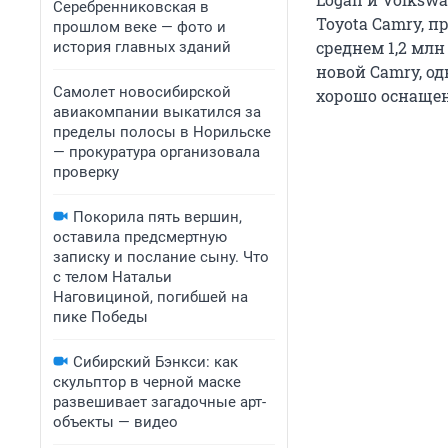
Серебренниковская в
Toyota Camry, п
прошлом веке — фото и
среднем 1,2 млн
история главных зданий
новой Camry, о
Самолет новосибирской
хорошо оснаще
авиакомпании выкатился за
пределы полосы в Норильске
— прокуратура организовала
проверку
Покорила пять вершин,
оставила предсмертную
записку и послание сыну. Что
с телом Натальи
Наговициной, погибшей на
пике Победы
Сибирский Бэнкси: как
скульптор в черной маске
развешивает загадочные арт-
объекты — видео