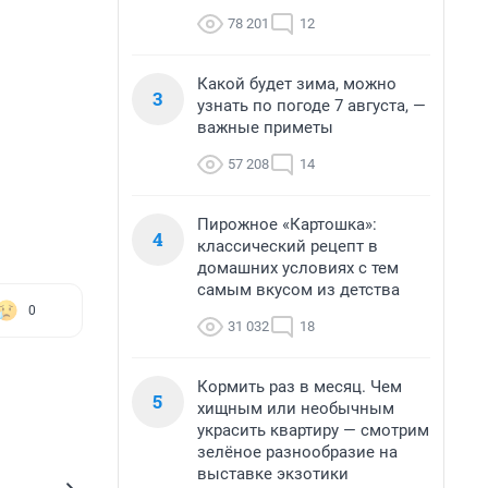
78 201
12
Какой будет зима, можно
3
узнать по погоде 7 августа, —
важные приметы
57 208
14
Пирожное «Картошка»:
4
классический рецепт в
домашних условиях с тем
самым вкусом из детства
0
31 032
18
Кормить раз в месяц. Чем
5
хищным или необычным
украсить квартиру — смотрим
зелёное разнообразие на
выставке экзотики