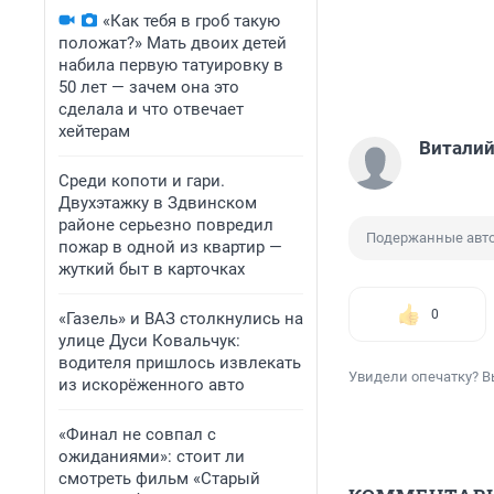
«Как тебя в гроб такую
положат?» Мать двоих детей
набила первую татуировку в
50 лет — зачем она это
сделала и что отвечает
хейтерам
Виталий
Среди копоти и гари.
Двухэтажку в Здвинском
районе серьезно повредил
Подержанные авт
пожар в одной из квартир —
жуткий быт в карточках
0
«Газель» и ВАЗ столкнулись на
улице Дуси Ковальчук:
водителя пришлось извлекать
Увидели опечатку? В
из искорёженного авто
«Финал не совпал с
ожиданиями»: стоит ли
смотреть фильм «Старый