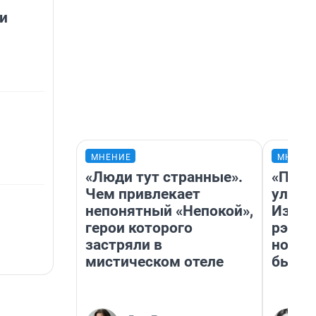
и
МНЕНИЕ
МНЕНИ
«Люди тут странные».
«Поче
Чем привлекает
улыба
непонятный «Непокой»,
Извес
герои которого
рэпер
застряли в
новос
мистическом отеле
было