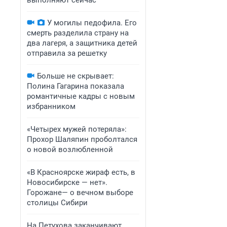
выполняют сейчас
У могилы педофила. Его
смерть разделила страну на
два лагеря, а защитника детей
отправила за решетку
Больше не скрывает:
Полина Гагарина показала
романтичные кадры с новым
избранником
«Четырех мужей потеряла»:
Прохор Шаляпин проболтался
о новой возлюбленной
«В Красноярске жираф есть, в
Новосибирске — нет».
Горожане— о вечном выборе
столицы Сибири
На Петухова заканчивают