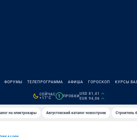
ФОРУМЫ
ТЕЛЕПРОГРАММА
АФИША
ГОРОСКОП
КУРСЫ ВА
USD 81,41
СЕЙЧАС
1
ПРОБКИ
+17°C
EUR 94,06
алог на электрокары
Августовский каталог новостроек
Строитель б