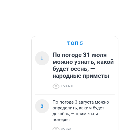
ТОП 5
По погоде 31 июля
1
можно узнать, какой
будет осень, —
народные приметы
158 401
По погоде 3 августа можно
2
определить, каким будет
декабрь, — приметы и
поверья
86 891