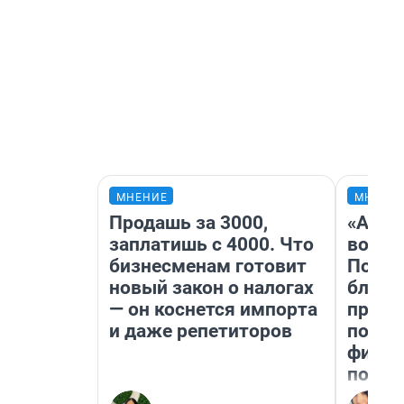
МНЕНИЕ
МНЕНИ
Продашь за 3000,
«Анал
заплатишь с 4000. Что
вот ч
бизнесменам готовит
Почем
новый закон о налогах
блокб
— он коснется импорта
прова
и даже репетиторов
повто
фильм
полны