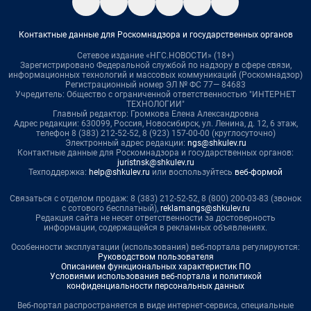
Контактные данные для Роскомнадзора и государственных органов
Сетевое издание «НГС.НОВОСТИ» (18+)
Зарегистрировано Федеральной службой по надзору в сфере связи,
информационных технологий и массовых коммуникаций (Роскомнадзор)
Регистрационный номер ЭЛ № ФС 77— 84683
Учредитель: Общество с ограниченной ответственностью "ИНТЕРНЕТ
ТЕХНОЛОГИИ"
Главный редактор: Громкова Елена Александровна
Адрес редакции: 630099, Россия, Новосибирск, ул. Ленина, д. 12, 6 этаж,
телефон 8 (383) 212-52-52, 8 (923) 157-00-00 (круглосуточно)
Электронный адрес редакции:
ngs@shkulev.ru
Контактные данные для Роскомнадзора и государственных органов:
juristnsk@shkulev.ru
Техподдержка:
help@shkulev.ru
или воспользуйтесь
веб-формой
Связаться с отделом продаж: 8 (383) 212-52-52, 8 (800) 200-03-83 (звонок
с сотового бесплатный),
reklamangs@shkulev.ru
Редакция сайта не несет ответственности за достоверность
информации, содержащейся в рекламных объявлениях.
Особенности эксплуатации (использования) веб-портала регулируются:
Руководством пользователя
Описанием функциональных характеристик ПО
Условиями использования веб-портала и политикой
конфиденциальности персональных данных
Веб-портал распространяется в виде интернет-сервиса, специальные