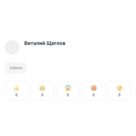
Виталий Щеглов
Datsun
0
0
0
0
0