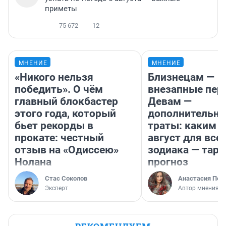
приметы
75 672
12
МНЕНИЕ
МНЕНИЕ
«Никого нельзя
Близнецам —
победить». О чём
внезапные пер
главный блокбастер
Девам —
этого года, который
дополнительн
бьет рекорды в
траты: каким б
прокате: честный
август для все
отзыв на «Одиссею»
зодиака — таро
Нолана
прогноз
Стас Соколов
Анастасия Пер
Эксперт
Автор мнения