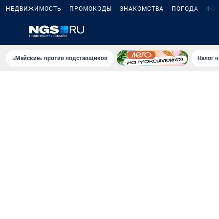
НЕДВИЖИМОСТЬ
ПРОМОКОДЫ
ЗНАКОМСТВА
ПОГОДА
ФО
«Майские» против подставщиков
Налог 