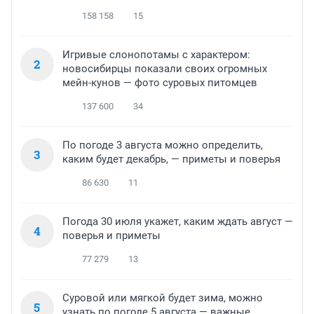
158 158
15
Игривые слонопотамы с характером:
2
новосибирцы показали своих огромных
мейн-кунов — фото суровых питомцев
137 600
34
По погоде 3 августа можно определить,
3
каким будет декабрь, — приметы и поверья
86 630
11
Погода 30 июля укажет, каким ждать август —
4
поверья и приметы
77 279
13
Суровой или мягкой будет зима, можно
5
узнать по погоде 5 августа — важные