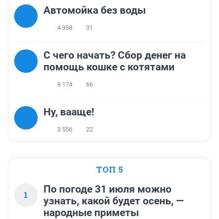
Автомойка без воды
4 958
31
С чего начать? Сбор денег на
помощь кошке с котятами
9 174
66
Ну, вааще!
3 556
22
ТОП 5
По погоде 31 июля можно
1
узнать, какой будет осень, —
народные приметы