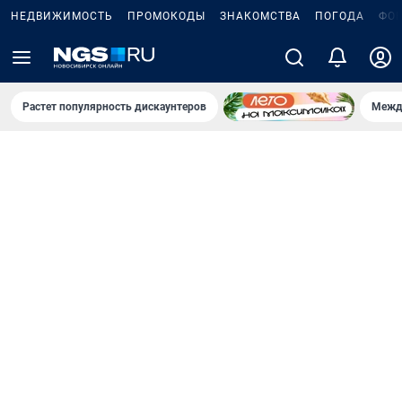
НЕДВИЖИМОСТЬ
ПРОМОКОДЫ
ЗНАКОМСТВА
ПОГОДА
ФО
Растет популярность дискаунтеров
Межд