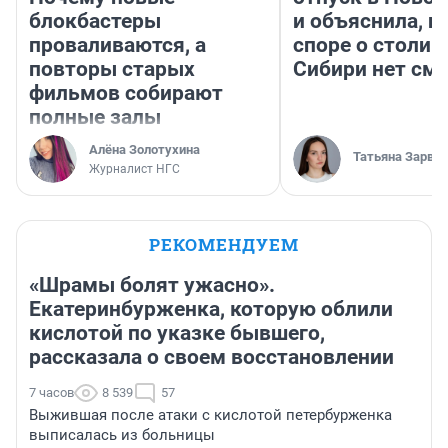
блокбастеры
и объяснила, п
проваливаются, а
споре о столиц
повторы старых
Сибири нет см
фильмов собирают
полные залы
Алёна Золотухина
Татьяна Зарва
Журналист НГС
РЕКОМЕНДУЕМ
«Шрамы болят ужасно».
Екатеринбурженка, которую облили
кислотой по указке бывшего,
рассказала о своем восстановлении
7 часов
8 539
57
Выжившая после атаки с кислотой петербурженка
выписалась из больницы