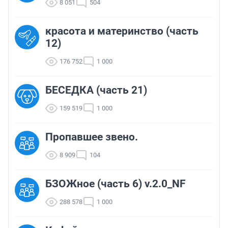
8 051
504
красота и материнство (часть
12)
176 752
1 000
БЕСЕДКА (часть 21)
159 519
1 000
Пропавшее звено.
8 909
104
БЗОЖное (часть 6) v.2.0_NF
288 578
1 000