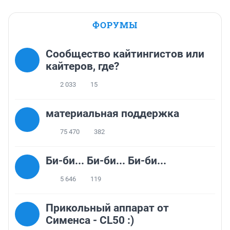
ФОРУМЫ
Сообщество кайтингистов или
кайтеров, где?
2 033
15
материальная поддержка
75 470
382
Би-би... Би-би... Би-би...
5 646
119
Прикольный аппарат от
Сименса - CL50 :)