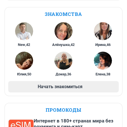
ЗНАКОМСТВА
New
,
42
Алёнушка
,
42
Ирина
,
46
Юлия
,
50
Докер
,
36
Елена
,
38
Начать знакомиться
ПРОМОКОДЫ
Интернет в 180+ странах мира без
роуминга и сим-карт