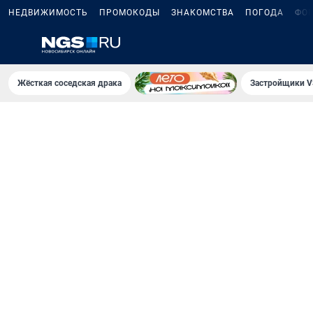
НЕДВИЖИМОСТЬ
ПРОМОКОДЫ
ЗНАКОМСТВА
ПОГОДА
ФО
Жёсткая соседская драка
Застройщики V