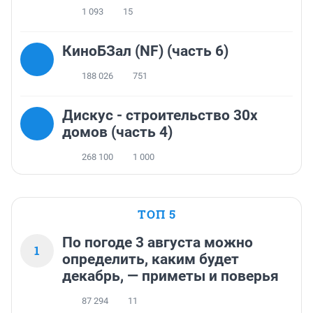
1 093
15
КиноБЗал (NF) (часть 6)
188 026
751
Дискус - строительство 30х
домов (часть 4)
268 100
1 000
ТОП 5
По погоде 3 августа можно
1
определить, каким будет
декабрь, — приметы и поверья
87 294
11