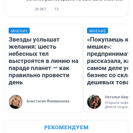
26 967
13
МНЕНИЕ
МНЕНИЕ
Звезды услышат
«Покупаешь ко
желания: шесть
мешке»:
небесных тел
предпринимат
выстроятся в линию на
рассказала, как
параде планет — как
самом деле ус
правильно провести
бизнес со скл
день
дешевых това
Наталья Шорох
Анастасия Филимонова
Открыла кофейн
деньги соцразв
РЕКОМЕНДУЕМ