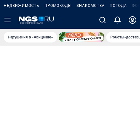
НЕДВИЖИМОСТЬ
ПРОМОКОДЫ
ЗНАКОМСТВА
ПОГОДА
ФО
Нарушения в «Авиценне»
Роботы-доставщ