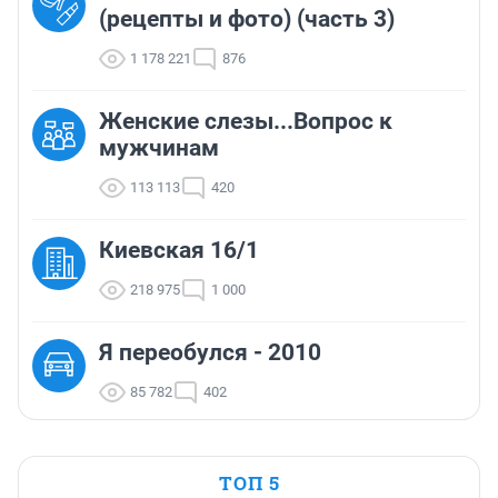
(рецепты и фото) (часть 3)
1 178 221
876
Женские слезы...Вопрос к
мужчинам
113 113
420
Киевская 16/1
218 975
1 000
Я переобулся - 2010
85 782
402
ТОП 5