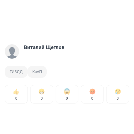
Виталий Щеглов
ГИБДД
КоАП
0
0
0
0
0