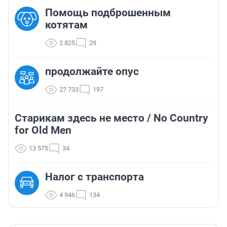
Помощь подброшенным
котятам
2 825
29
продолжайте опус
27 733
197
Старикам здесь не место / No Country
for Old Men
13 575
34
Налог с транспорта
4 946
134