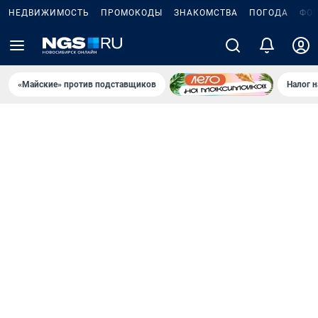
НЕДВИЖИМОСТЬ
ПРОМОКОДЫ
ЗНАКОМСТВА
ПОГОДА
ФО
«Майские» против подставщиков
Налог 