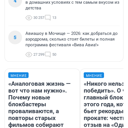
4
в домашних условиях с тем самым вкусом из
детства
30 257
13
Авиашоу в Мочище — 2026: как добраться до
5
аэродрома, сколько стоят билеты и полная
программа фестиваля «Вива Авиа!»
27 299
50
МНЕНИЕ
МНЕНИЕ
«Аналоговая жизнь —
«Никого нельз
вот что нам нужно».
победить». О ч
Почему новые
главный блокб
блокбастеры
этого года, ко
проваливаются, а
бьет рекорды 
повторы старых
прокате: честн
фильмов собирают
отзыв на «Оди