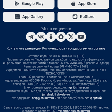
Google Play
App Store
App Gallery
RuStore
Мы в соцсетях
Контактные данные для Роскомнадзора и государственных органов
Сетевое издание «НГС.НОВОСТИ» (18+)
Зарегистрировано Федеральной службой по надзору в сфере связи,
информационных технологий и массовых коммуникаций (Роскомнадзор)
Регистрационный номер ЭЛ № ФС 77— 84683
Учредитель: Общество с ограниченной ответственностью "ИНТЕРНЕТ
ТЕХНОЛОГИИ"
Главный редактор: Громкова Елена Александровна
Адрес редакции: 630099, Россия, Новосибирск, ул. Ленина, д. 12, 6 этаж,
телефон 8 (383) 212-52-52, 8 (923) 157-00-00 (круглосуточно)
Электронный адрес редакции:
ngs@shkulev.ru
Контактные данные для Роскомнадзора и государственных органов:
juristnsk@shkulev.ru
Техподдержка:
help@shkulev.ru
или воспользуйтесь
веб-формой
Связаться с отделом продаж: 8 (383) 212-52-52, 8 (800) 200-03-83 (звонок
с сотового бесплатный),
reklamangs@shkulev.ru