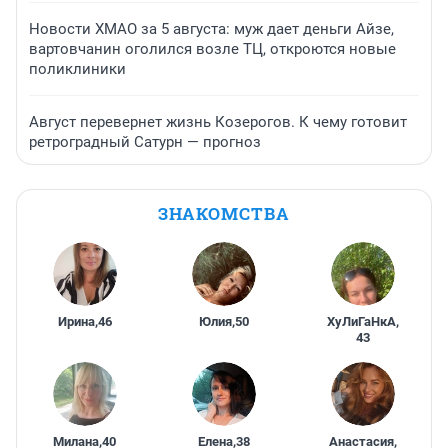
Новости ХМАО за 5 августа: муж дает деньги Айзе,
вартовчанин оголился возле ТЦ, откроются новые
поликлиники
Август перевернет жизнь Козерогов. К чему готовит
ретроградный Сатурн — прогноз
ЗНАКОМСТВА
Ирина
,
46
Юлия
,
50
ХуЛиГаНкА
,
43
Милана
,
40
Елена
,
38
Анастасия
,