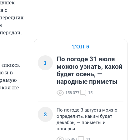
одушек
а с
 передних
м
передач.
ТОП 5
По погоде 31 июля
1
 «люкс».
можно узнать, какой
ю и в
будет осень, —
апрямую
народные приметы
акая же
158 377
15
.
По погоде 3 августа можно
2
определить, каким будет
декабрь, — приметы и
поверья
86 867
11