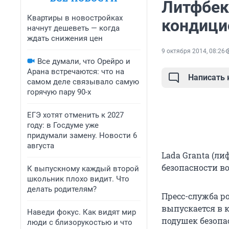
Литфбек 
Квартиры в новостройках
кондици
начнут дешеветь — когда
ждать снижения цен
9 октября 2014, 08:26
Все думали, что Орейро и
Арана встречаются: что на
Написать
самом деле связывало самую
горячую пару 90-х
ЕГЭ хотят отменить к 2027
году: в Госдуме уже
придумали замену. Новости 6
августа
Lada Granta (л
безопасности в
К выпускному каждый второй
школьник плохо видит. Что
делать родителям?
Пресс-служба р
выпускается в 
Наведи фокус. Как видят мир
подушек безопа
люди с близорукостью и что