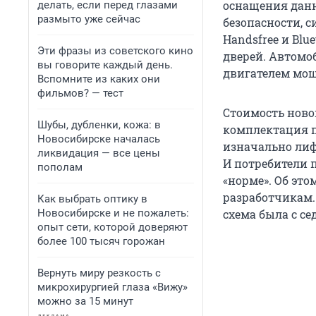
оснащения данн
делать, если перед глазами
размыто уже сейчас
безопасности, с
Handsfree и Bl
Эти фразы из советского кино
дверей. Автомо
вы говорите каждый день.
двигателем мощн
Вспомните из каких они
фильмов? — тест
Стоимость новой
Шубы, дубленки, кожа: в
комплектация по
Новосибирске началась
изначально лиф
ликвидация — все цены
И потребители п
пополам
«норме». Об это
разработчикам.
Как выбрать оптику в
Новосибирске и не пожалеть:
схема была с се
опыт сети, которой доверяют
более 100 тысяч горожан
Вернуть миру резкость с
микрохирургией глаза «Вижу»
можно за 15 минут