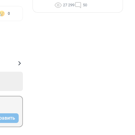
27 299
50
0
равить