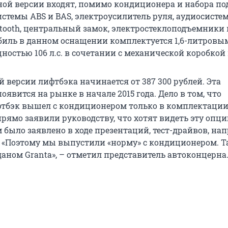
ой версии входят, помимо кондиционера и набора п
истемы ABS и BAS, электроусилитель руля, аудиосистем
uetooth, центральный замок, электростеклоподъемники
биль в данном оснащении комплектуется 1,6-литровы
остью 106 л.с. в сочетании с механической коробкой 
 версии лифтбэка начинается от 387 300 рублей. Эта
явится на рынке в начале 2015 года. Дело в том, что
тбэк вышел с кондиционером только в комплектации
рямо заявили руководству, что хотят видеть эту опци
м было заявлено в ходе презентаций, тест-драйвов, н
 «Поэтому мы выпустили «норму» с кондиционером. Т
даном Granta», – отметил представитель автоконцерна