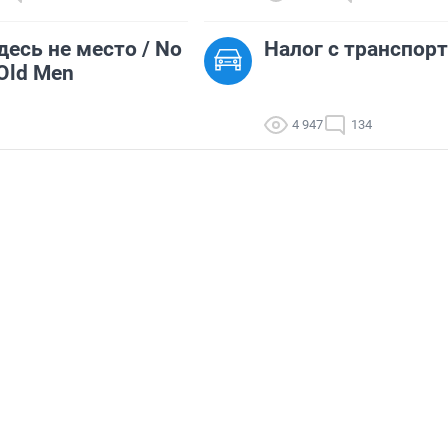
есь не место / No
Налог с транспор
 Old Men
4 947
134