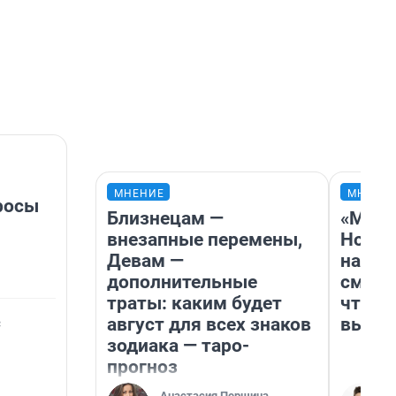
МНЕНИЕ
МНЕНИ
росы
Близнецам —
«Мы в
внезапные перемены,
Нолан
Девам —
настр
дополнительные
смотр
траты: каким будет
чтобы
с
август для всех знаков
выгля
зодиака — таро-
прогноз
Анастасия Першина