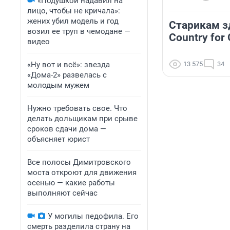
«Подушкой надавил на
лицо, чтобы не кричала»:
жених убил модель и год
Старикам зд
возил ее труп в чемодане —
Country for
видео
«Ну вот и всё»: звезда
13 575
34
«Дома-2» развелась с
молодым мужем
Нужно требовать свое. Что
делать дольщикам при срыве
сроков сдачи дома —
объясняет юрист
Все полосы Димитровского
моста откроют для движения
осенью — какие работы
выполняют сейчас
У могилы педофила. Его
смерть разделила страну на