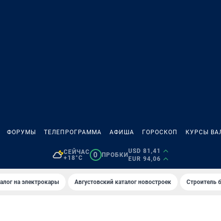
ФОРУМЫ
ТЕЛЕПРОГРАММА
АФИША
ГОРОСКОП
КУРСЫ ВА
USD 81,41
СЕЙЧАС
0
ПРОБКИ
+18°C
EUR 94,06
алог на электрокары
Августовский каталог новостроек
Строитель б