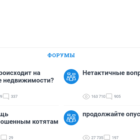
ФОРУМЫ
роисходит на
Нетактичные воп
е недвижимости?
09
337
163 710
905
щь
продолжайте опу
рошенным котятам
29
27 735
197