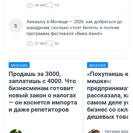
30 445
14
Авиашоу в Мочище — 2026: как добраться до
5
аэродрома, сколько стоят билеты и полная
программа фестиваля «Вива Авиа!»
27 465
50
МНЕНИЕ
МНЕНИЕ
Продашь за 3000,
«Покупаешь ко
заплатишь с 4000. Что
мешке»:
бизнесменам готовит
предпринимат
новый закон о налогах
рассказала, как
— он коснется импорта
самом деле ус
и даже репетиторов
бизнес со скл
дешевых това
Наталья Шорох