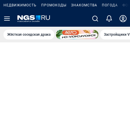
НЕДВИЖИМОСТЬ
ПРОМОКОДЫ
ЗНАКОМСТВА
ПОГОДА
ФО
Жёсткая соседская драка
Застройщики V