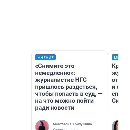
МНЕНИЕ
МНЕНИ
«Снимите это
Красн
немедленно»:
журна
журналистке НГС
отпус
пришлось раздеться,
и объ
чтобы попасть в суд, —
споре
на что можно пойти
Сибир
ради новости
Анастасия Хрипушина
Корреспондент