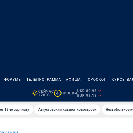
ФОРУМЫ
ТЕЛЕПРОГРАММА
АФИША
ГОРОСКОП
КУРСЫ ВА
USD 80,93
СЕЙЧАС
4
ПРОБКИ
+26°C
EUR 93,19
ет 13-ю зарплату
Августовский каталог новостроек
Нестабильное н