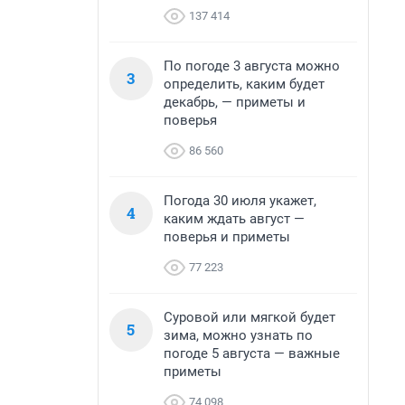
137 414
По погоде 3 августа можно
3
определить, каким будет
декабрь, — приметы и
поверья
86 560
Погода 30 июля укажет,
4
каким ждать август —
поверья и приметы
77 223
Суровой или мягкой будет
5
зима, можно узнать по
погоде 5 августа — важные
приметы
74 098