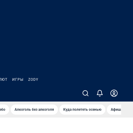
ЛЮТ
ИГРЫ
ZODY
ебо
Алкоголь без алкоголя
Куда полететь осенью
Афиша на ав