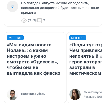
По погоде 8 августа можно определить,
5
насколько дождливой будет осень — важные
приметы
27 478
7
МНЕНИЕ
МНЕНИЕ
«Мы видим нового
«Люди тут стр
Нолана»: с каким
Чем привлекае
настроем нужно
непонятный «Н
смотреть «Одиссею»,
герои которого
чтобы она не
застряли в
выглядела как фиаско
мистическом о
Лиза Пичугина
Надежда Губарь
Редактор NGS.R