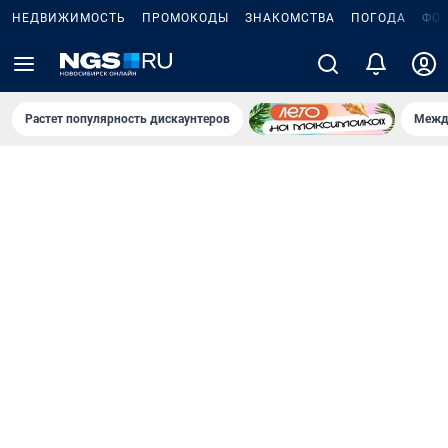
НЕДВИЖИМОСТЬ
ПРОМОКОДЫ
ЗНАКОМСТВА
ПОГОДА
ФО
Растет популярность дискаунтеров
Межд