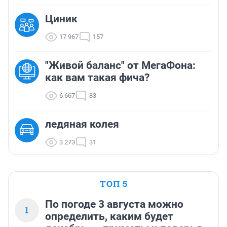
Циник
17 967
157
"Живой баланс" от МегаФона:
как вам такая фича?
6 667
83
ледяная колея
3 273
31
ТОП 5
По погоде 3 августа можно
1
определить, каким будет