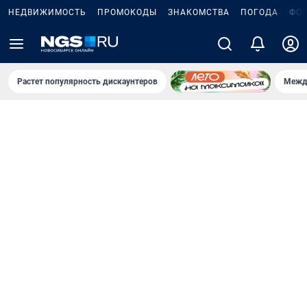
НЕДВИЖИМОСТЬ
ПРОМОКОДЫ
ЗНАКОМСТВА
ПОГОДА
ФО
Растет популярность дискаунтеров
Межд