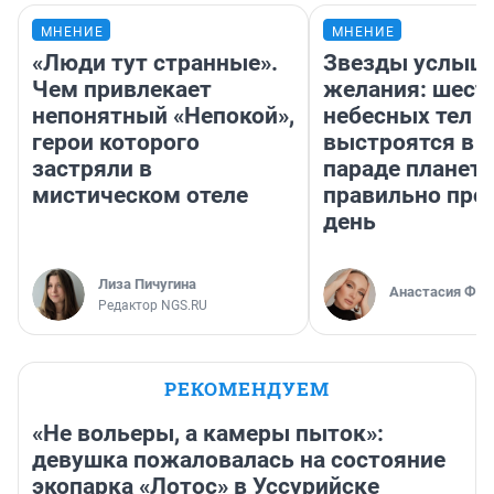
МНЕНИЕ
МНЕНИЕ
«Люди тут странные».
Звезды услыш
Чем привлекает
желания: шест
непонятный «Непокой»,
небесных тел
герои которого
выстроятся в 
застряли в
параде планет 
мистическом отеле
правильно про
день
Лиза Пичугина
Анастасия Фил
Редактор NGS.RU
РЕКОМЕНДУЕМ
«Не вольеры, а камеры пыток»:
девушка пожаловалась на состояние
экопарка «Лотос» в Уссурийске