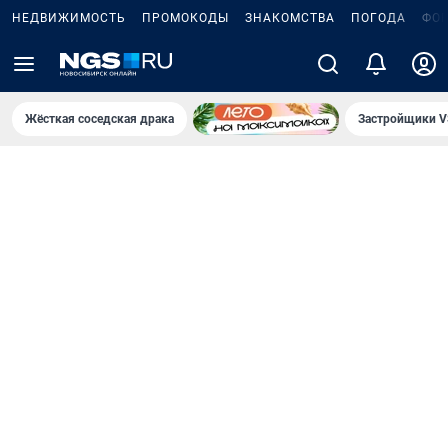
НЕДВИЖИМОСТЬ
ПРОМОКОДЫ
ЗНАКОМСТВА
ПОГОДА
ФО
Жёсткая соседская драка
Застройщики V