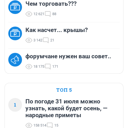
Чем торговать???
12 621
88
Как насчет... крышы?
3 142
21
форумчане нужен ваш совет..
18 175
171
ТОП 5
По погоде 31 июля можно
1
узнать, какой будет осень, —
народные приметы
158 514
15