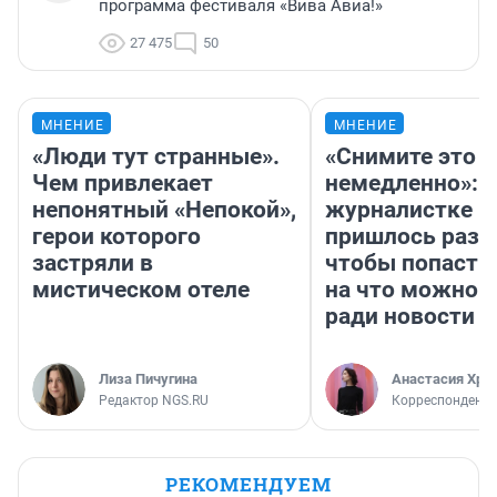
программа фестиваля «Вива Авиа!»
27 475
50
МНЕНИЕ
МНЕНИЕ
«Люди тут странные».
«Снимите это
Чем привлекает
немедленно»:
непонятный «Непокой»,
журналистке Н
герои которого
пришлось разд
застряли в
чтобы попасть 
мистическом отеле
на что можно 
ради новости
Лиза Пичугина
Анастасия Хри
Редактор NGS.RU
Корреспондент
РЕКОМЕНДУЕМ