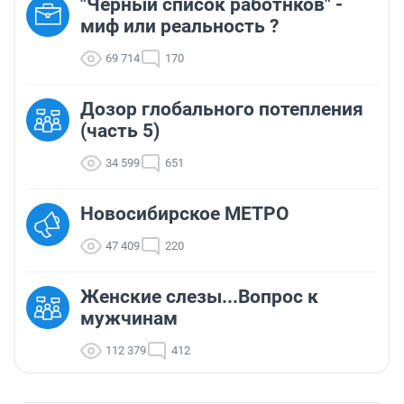
"Черный список работнков" -
миф или реальность ?
69 714
170
Дозор глобального потепления
(часть 5)
34 599
651
Новосибирское МЕТРО
47 409
220
Женские слезы...Вопрос к
мужчинам
112 379
412