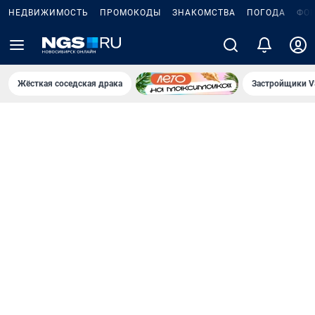
НЕДВИЖИМОСТЬ
ПРОМОКОДЫ
ЗНАКОМСТВА
ПОГОДА
ФО
Жёсткая соседская драка
Застройщики V