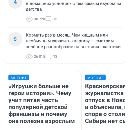
4
в домашних условиях с тем самым вкусом из
детства
30 720
15
Кормить раз в месяц. Чем хищным или
5
необычным украсить квартиру — смотрим
зелёное разнообразие на выставке экзотики
26 815
13
МНЕНИЕ
МНЕНИЕ
«Игрушки больше не
Красноярская
герои истории». Чему
журналистка п
учит пятая часть
отпуск в Ново
популярной детской
и объяснила, п
франшизы и почему
споре о столиц
она полезна взрослым
Сибири нет см