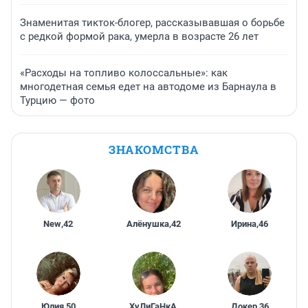
Знаменитая тикток-блогер, рассказывавшая о борьбе
с редкой формой рака, умерла в возрасте 26 лет
«Расходы на топливо колоссальные»: как
многодетная семья едет на автодоме из Барнаула в
Турцию — фото
ЗНАКОМСТВА
New
,
42
Алёнушка
,
42
Ирина
,
46
Юлия
,
50
ХуЛиГаНкА
,
Докер
,
36