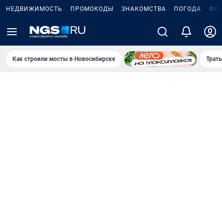
НЕДВИЖИМОСТЬ
ПРОМОКОДЫ
ЗНАКОМСТВА
ПОГОДА
ФО
Как строили мосты в Новосибирске
Траты