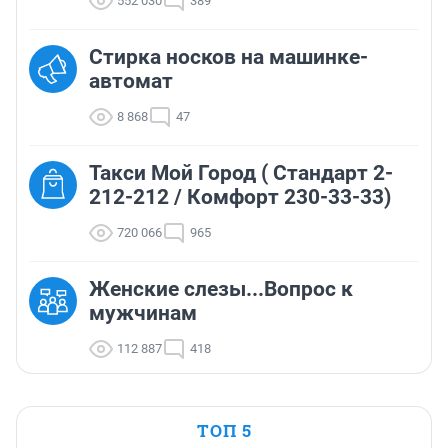
552 030
389
Стирка носков на машинке-
автомат
8 868
47
Такси Мой Город ( Стандарт 2-
212-212 / Комфорт 230-33-33)
720 066
965
Женские слезы...Вопрос к
мужчинам
112 887
418
ТОП 5