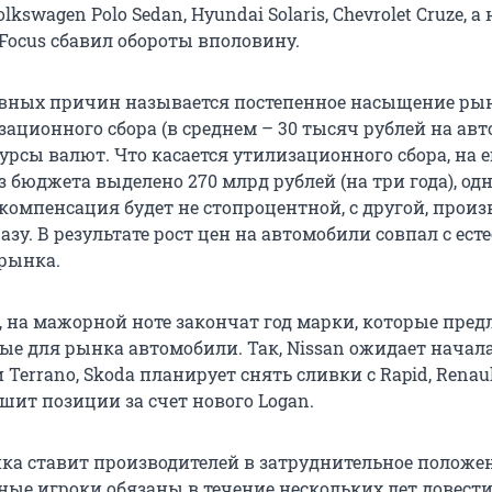
olkswagen Polo Sedan, Hyundai Solaris, Chevrolet Cruze, а
 Focus сбавил обороты вполовину.
овных причин называется постепенное насыщение рын
ационного сбора (в среднем – 30 тысяч рублей на ав
рсы валют. Что касается утилизационного сбора, на е
бюджета выделено 270 млрд рублей (на три года), одн
компенсация будет не стопроцентной, с другой, прои
разу. В результате рост цен на автомобили совпал с ес
рынка.
о, на мажорной ноте закончат год марки, которые пре
ые для рынка автомобили. Так, Nissan ожидает начал
и Terrano, Skoda планирует снять сливки с Rapid, Renau
шит позиции за счет нового Logan.
ка ставит производителей в затруднительное положен
ные игроки обязаны в течение нескольких лет довест