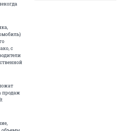
 некогда
ка,
томобиль)
го
ако, с
зводители
тественной
дложат
а продаж
lt
ие,
и объемы