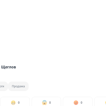
 Щеглов
оги
Продажа
0
0
0