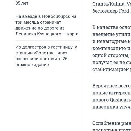
35 лет
Granta/Kalina, V
бестселлер Ford
На въезде в Новосибирск на
три месяца ограничат
В качестве осн
движение по дороге из
введение утилиз
Ленинска-Кузнецкого — карта
и невыгодные ку
Из долгостроя в гостиницу: у
компенсацию из 
станции «Золотая Нива»
одной стороны, 
разрешили построить 26-
получат ее не с
этажное здание
стабилизацией 
Вероятнее всег
новые интересн
нового Qashqai 
наверняка улуч
Ослабление рын
поскольку круп