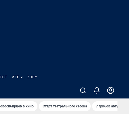
ЛЮТ
ИГРЫ
ZODY
овосибирцев в кино
Старт театрального сезона
7 грибов августа