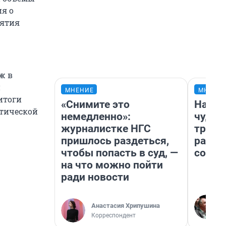
ия о
иятия
ж в
й
МНЕНИЕ
МНЕНИ
итоги
«Снимите это
Насле
итической
немедленно»:
чудом
журналистке НГС
транс
пришлось раздеться,
разне
чтобы попасть в суд, —
совет
на что можно пойти
ради новости
Анастасия Хрипушина
Корреспондент