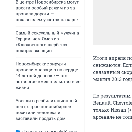
В центре Новосибирска могут
ввести особый режим из-за
провала дороги —
показываем участок на карте
Самый сексуальный мужчина
Турции: чем Омер из
«Клюквенного щербета»
покорил женщин
Итоги апреля п
Новосибирские хирурги
снижаются. Есл
провели операцию на сердце
связанный скор
14-летней девочке — это
машин 2013 года
четвертое вмешательство в ее
жизни
По результатам
Увезли в реабилитационный
Renault, Chevrol
центр: трое новосибирцев
только Nissan (+
похитили человека и
арсенале не тол
заставили продать дом
«Теперь мы семья!» Клава