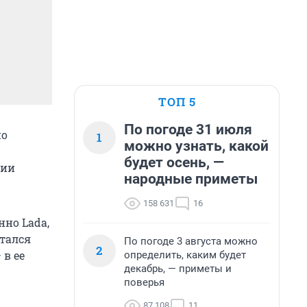
ТОП 5
По погоде 31 июля
но
1
можно узнать, какой
будет осень, —
нии
народные приметы
158 631
16
нно Lada,
стался
По погоде 3 августа можно
2
 в ее
определить, каким будет
декабрь, — приметы и
поверья
87 108
11