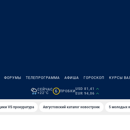
ФОРУМЫ
ТЕЛЕПРОГРАММА
АФИША
ГОРОСКОП
КУРСЫ ВА
USD 81,41
СЕЙЧАС
6
ПРОБКИ
+22°C
EUR 94,06
ики VS прокуратура
Августовский каталог новостроек
5 молодых н