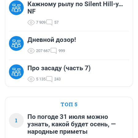
Кажному рылу по Silent Hill-у…
NF
7 909
57
Дневной дозор!
207 667
999
Про засаду (часть 7)
5 135
243
ТОП 5
По погоде 31 июля можно
1
узнать, какой будет осень, —
народные приметы