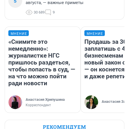
5
августа, — важные приметы
30 689
9
МНЕНИЕ
МНЕНИЕ
«Снимите это
Продашь за 300
немедленно»:
заплатишь с 40
журналистке НГС
бизнесменам г
пришлось раздеться,
новый закон о 
чтобы попасть в суд, —
— он коснется 
на что можно пойти
и даже репети
ради новости
Анастасия Хрипушина
Анастасия Зав
Корреспондент
РЕКОМЕНДУЕМ