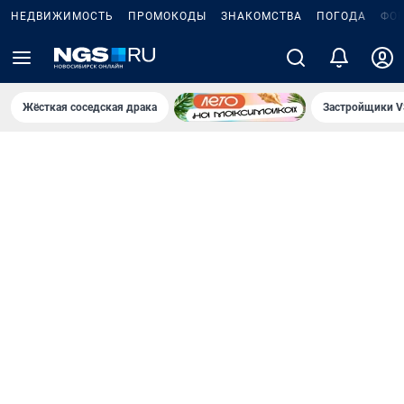
НЕДВИЖИМОСТЬ
ПРОМОКОДЫ
ЗНАКОМСТВА
ПОГОДА
ФО
Жёсткая соседская драка
Застройщики V