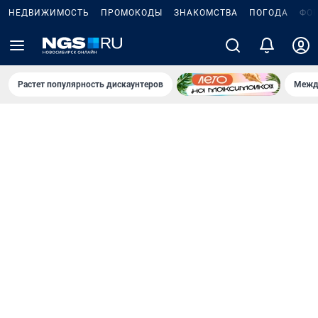
НЕДВИЖИМОСТЬ
ПРОМОКОДЫ
ЗНАКОМСТВА
ПОГОДА
ФО
Растет популярность дискаунтеров
Межд