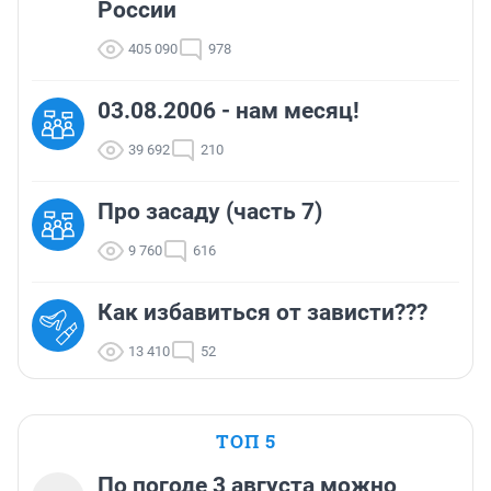
России
405 090
978
03.08.2006 - нам месяц!
39 692
210
Про засаду (часть 7)
9 760
616
Как избавиться от зависти???
13 410
52
ТОП 5
По погоде 3 августа можно