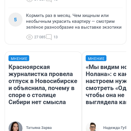
Кормить раз в месяц. Чем хищным или
5
необычным украсить квартиру — смотрим
зелёное разнообразие на выставке экзотики
27 085
13
МНЕНИЕ
МНЕНИЕ
Красноярская
«Мы видим нов
журналистка провела
Нолана»: с как
отпуск в Новосибирске
настроем нужн
и объяснила, почему в
смотреть «Оди
споре о столице
чтобы она не
Сибири нет смысла
выглядела как
Татьяна Зарва
Надежда Губар