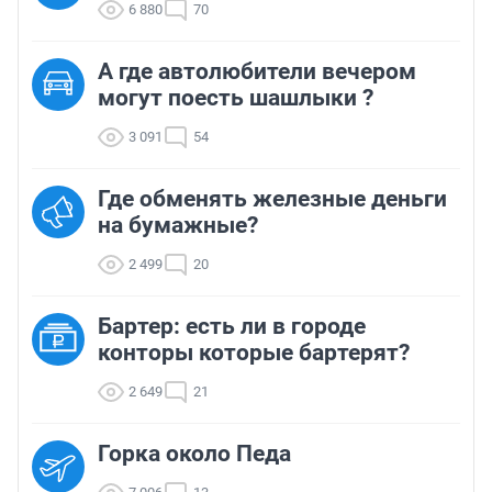
6 880
70
А где автолюбители вечером
могут поесть шашлыки ?
3 091
54
Где обменять железные деньги
на бумажные?
2 499
20
Бартер: есть ли в городе
конторы которые бартерят?
2 649
21
Горка около Педа