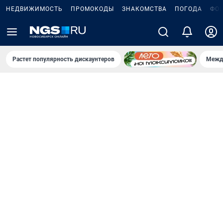
НЕДВИЖИМОСТЬ
ПРОМОКОДЫ
ЗНАКОМСТВА
ПОГОДА
ФО
Растет популярность дискаунтеров
Межд