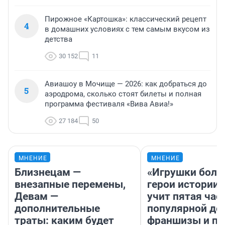
Пирожное «Картошка»: классический рецепт
4
в домашних условиях с тем самым вкусом из
детства
30 152
11
Авиашоу в Мочище — 2026: как добраться до
5
аэродрома, сколько стоят билеты и полная
программа фестиваля «Вива Авиа!»
27 184
50
МНЕНИЕ
МНЕНИЕ
Близнецам —
«Игрушки боль
внезапные перемены,
герои истории»
Девам —
учит пятая час
дополнительные
популярной де
траты: каким будет
франшизы и п