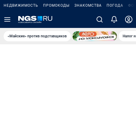
НЕДВИЖИМОСТЬ
ПРОМОКОДЫ
ЗНАКОМСТВА
ПОГОДА
ФО
«Майские» против подставщиков
Налог 