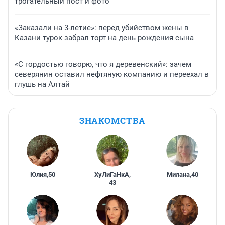
трогательный пост и фото
«Заказали на 3-летие»: перед убийством жены в
Казани турок забрал торт на день рождения сына
«С гордостью говорю, что я деревенский»: зачем
северянин оставил нефтяную компанию и переехал в
глушь на Алтай
ЗНАКОМСТВА
Юлия
,
50
ХуЛиГаНкА
,
Милана
,
40
43