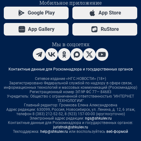
Мобильное приложение
Google Play
App Store
App Gallery
RuStore
Мы в соцсетях
Контактные данные для Роскомнадзора и государственных органов
Сетевое издание «НГС.НОВОСТИ» (18+)
Зарегистрировано Федеральной службой по надзору в сфере связи,
информационных технологий и массовых коммуникаций (Роскомнадзор)
Регистрационный номер ЭЛ № ФС 77— 84683
Учредитель: Общество с ограниченной ответственностью "ИНТЕРНЕТ
ТЕХНОЛОГИИ"
Главный редактор: Громкова Елена Александровна
Адрес редакции: 630099, Россия, Новосибирск, ул. Ленина, д. 12, 6 этаж,
телефон 8 (383) 212-52-52, 8 (923) 157-00-00 (круглосуточно)
Электронный адрес редакции:
ngs@shkulev.ru
Контактные данные для Роскомнадзора и государственных органов:
juristnsk@shkulev.ru
Техподдержка:
help@shkulev.ru
или воспользуйтесь
веб-формой