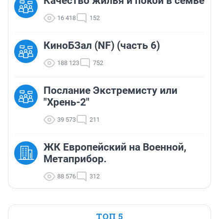
Качество жилья и покой в семье
16 418
152
КиноБЗал (NF) (часть 6)
188 123
752
Послание Экстремисту или
"Хрень-2"
39 573
211
ЖК Европейский на Военной,
Метаприбор.
88 576
312
ТОП 5