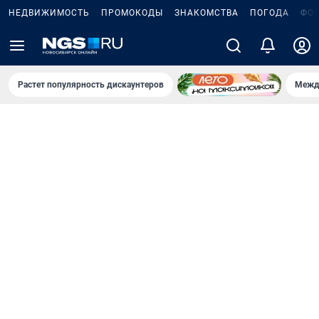
НЕДВИЖИМОСТЬ
ПРОМОКОДЫ
ЗНАКОМСТВА
ПОГОДА
ФО
Растет популярность дискаунтеров
Межд