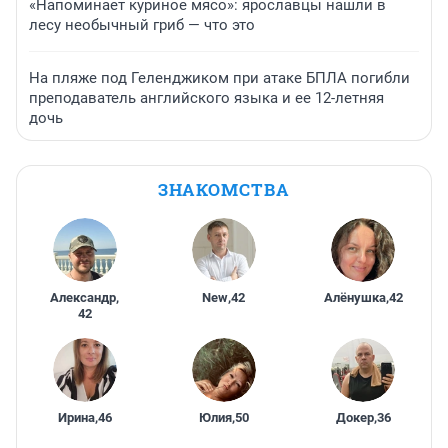
«Напоминает куриное мясо»: ярославцы нашли в
лесу необычный гриб — что это
На пляже под Геленджиком при атаке БПЛА погибли
преподаватель английского языка и ее 12-летняя
дочь
ЗНАКОМСТВА
Александр
,
New
,
42
Алёнушка
,
42
42
Ирина
,
46
Юлия
,
50
Докер
,
36