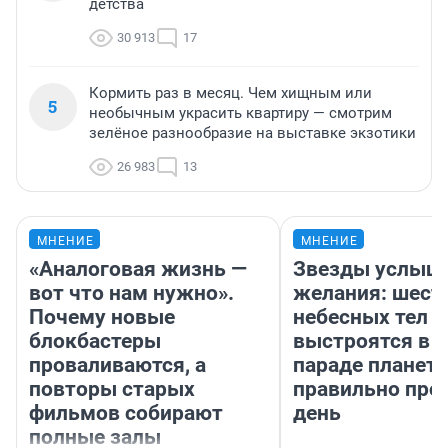
детства
30 913
17
Кормить раз в месяц. Чем хищным или
5
необычным украсить квартиру — смотрим
зелёное разнообразие на выставке экзотики
26 983
13
МНЕНИЕ
МНЕНИЕ
«Аналоговая жизнь —
Звезды услыш
вот что нам нужно».
желания: шест
Почему новые
небесных тел
блокбастеры
выстроятся в 
проваливаются, а
параде планет 
повторы старых
правильно про
фильмов собирают
день
полные залы