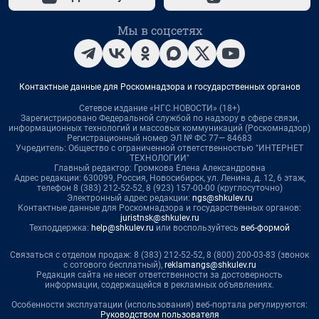
Мы в соцсетях
Контактные данные для Роскомнадзора и государственных органов
Сетевое издание «НГС.НОВОСТИ» (18+)
Зарегистрировано Федеральной службой по надзору в сфере связи,
информационных технологий и массовых коммуникаций (Роскомнадзор)
Регистрационный номер ЭЛ № ФС 77— 84683
Учредитель: Общество с ограниченной ответственностью "ИНТЕРНЕТ
ТЕХНОЛОГИИ"
Главный редактор: Громкова Елена Александровна
Адрес редакции: 630099, Россия, Новосибирск, ул. Ленина, д. 12, 6 этаж,
телефон 8 (383) 212-52-52, 8 (923) 157-00-00 (круглосуточно)
Электронный адрес редакции:
ngs@shkulev.ru
Контактные данные для Роскомнадзора и государственных органов:
juristnsk@shkulev.ru
Техподдержка:
help@shkulev.ru
или воспользуйтесь
веб-формой
Связаться с отделом продаж: 8 (383) 212-52-52, 8 (800) 200-03-83 (звонок
с сотового бесплатный),
reklamangs@shkulev.ru
Редакция сайта не несет ответственности за достоверность
информации, содержащейся в рекламных объявлениях.
Особенности эксплуатации (использования) веб-портала регулируются:
Руководством пользователя