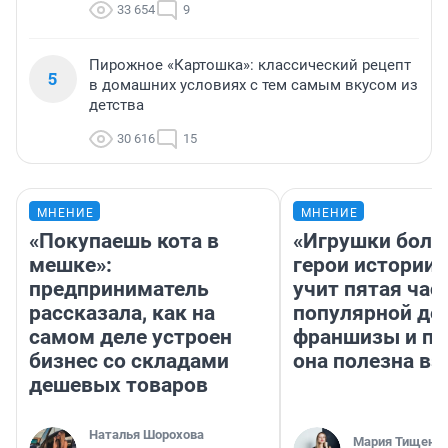
33 654
9
Пирожное «Картошка»: классический рецепт
5
в домашних условиях с тем самым вкусом из
детства
30 616
15
МНЕНИЕ
МНЕНИЕ
«Покупаешь кота в
«Игрушки боль
мешке»:
герои истории»
предприниматель
учит пятая час
рассказала, как на
популярной де
самом деле устроен
франшизы и п
бизнес со складами
она полезна в
дешевых товаров
Наталья Шорохова
Мария Тищенк