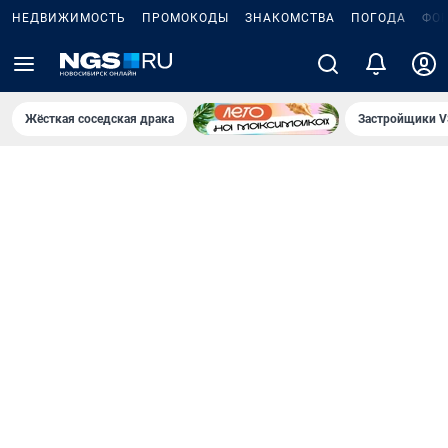
НЕДВИЖИМОСТЬ
ПРОМОКОДЫ
ЗНАКОМСТВА
ПОГОДА
ФО
Жёсткая соседская драка
Застройщики V