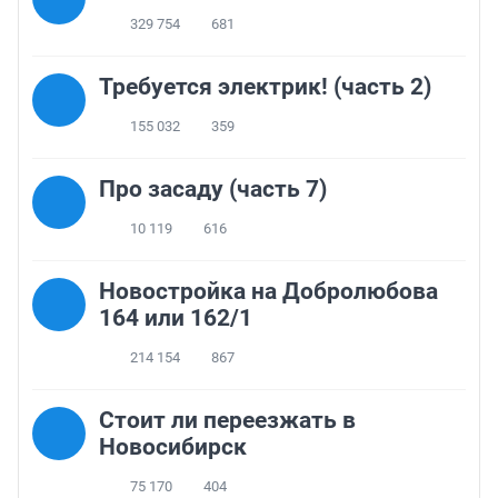
329 754
681
Требуется электрик! (часть 2)
155 032
359
Про засаду (часть 7)
10 119
616
Новостройка на Добролюбова
164 или 162/1
214 154
867
Стоит ли переезжать в
Новосибирск
75 170
404