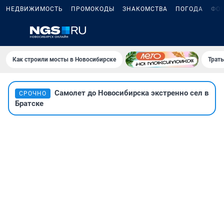
НЕДВИЖИМОСТЬ
ПРОМОКОДЫ
ЗНАКОМСТВА
ПОГОДА
ФО
Как строили мосты в Новосибирске
Траты
Самолет до Новосибирска экстренно сел в
СРОЧНО
Братске