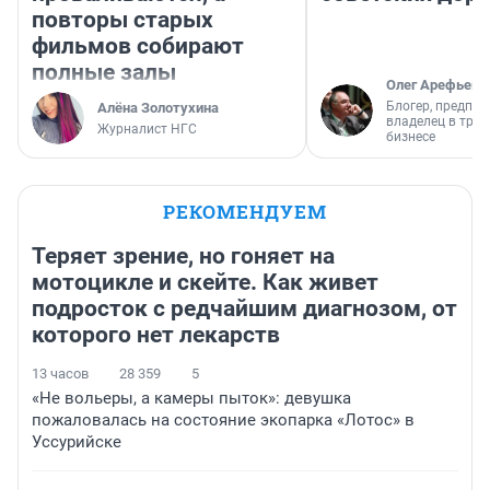
повторы старых
фильмов собирают
полные залы
Олег Арефьев
Блогер, предпри
Алёна Золотухина
владелец в тра
Журналист НГС
бизнесе
РЕКОМЕНДУЕМ
Теряет зрение, но гоняет на
мотоцикле и скейте. Как живет
подросток с редчайшим диагнозом, от
которого нет лекарств
13 часов
28 359
5
«Не вольеры, а камеры пыток»: девушка
пожаловалась на состояние экопарка «Лотос» в
Уссурийске