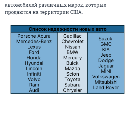
автомобилей различных марок, которые
продаются на территории США.
Список надежности новых авто
Porsche Acura
Cadillac
Suzuki
Mercedes-Benz
Chevrolet
GMC
Lexus
Nissan
KIA
Ford
BMW
Jeep
Honda
Mercury
Dodge
Hyundai
Buick
Jaguar
Lincoln
Mazda
MINI
Infiniti
Scion
Volkswagen
Volvo
Toyota
Mitsubishi
Ram
Subaru
Land Rover
Audi
Chrysler