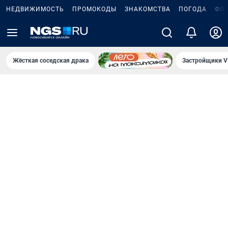
НЕДВИЖИМОСТЬ
ПРОМОКОДЫ
ЗНАКОМСТВА
ПОГОДА
ФО
Жёсткая соседская драка
Застройщики V