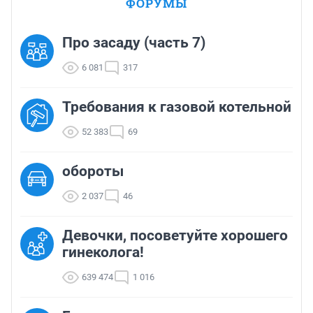
ФОРУМЫ
Про засаду (часть 7)
6 081
317
Требования к газовой котельной
52 383
69
обороты
2 037
46
Девочки, посоветуйте хорошего
гинеколога!
639 474
1 016