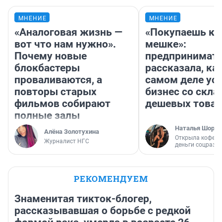
МНЕНИЕ
МНЕНИЕ
«Аналоговая жизнь —
«Покупаешь ко
вот что нам нужно».
мешке»:
Почему новые
предпринимат
блокбастеры
рассказала, как
проваливаются, а
самом деле ус
повторы старых
бизнес со скл
фильмов собирают
дешевых това
полные залы
Наталья Шорох
Алёна Золотухина
Открыла кофейн
Журналист НГС
деньги соцразв
РЕКОМЕНДУЕМ
Знаменитая тикток-блогер,
рассказывавшая о борьбе с редкой