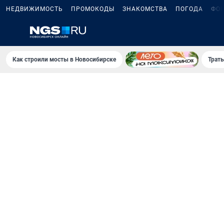
НЕДВИЖИМОСТЬ
ПРОМОКОДЫ
ЗНАКОМСТВА
ПОГОДА
ФО
Как строили мосты в Новосибирске
Траты