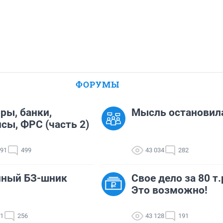
ФОРУМЫ
ры, банки,
Мысль остановил
сы, ФРС (часть 2)
291
499
43 034
282
нный БЗ-шник
Свое дело за 80 т.
Это возможно!
41
256
43 128
191