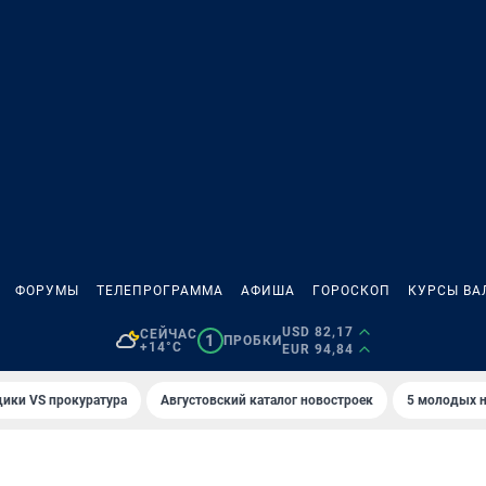
ФОРУМЫ
ТЕЛЕПРОГРАММА
АФИША
ГОРОСКОП
КУРСЫ ВА
USD 82,17
СЕЙЧАС
1
ПРОБКИ
+14°C
EUR 94,84
ики VS прокуратура
Августовский каталог новостроек
5 молодых н