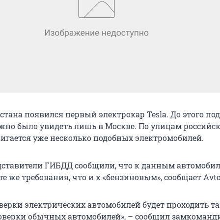
стана появился первый электрокар Tesla. До этого по
но было увидеть лишь в Москве. По улицам российс
игается уже несколько подобных электромобилей.
дставители ГИБДД сообщили, что к данным автомоби
е же требования, что и к «бензиновым», сообщает Аvto
верки электрических автомобилей будет проходить так
оверки обычных автомобилей», – сообщил замкоманд