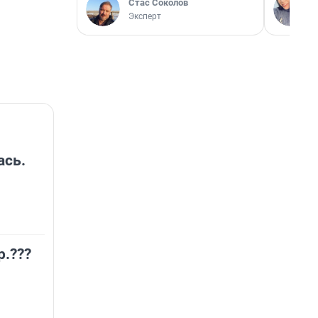
Стас Соколов
Эксперт
ась.
р.???