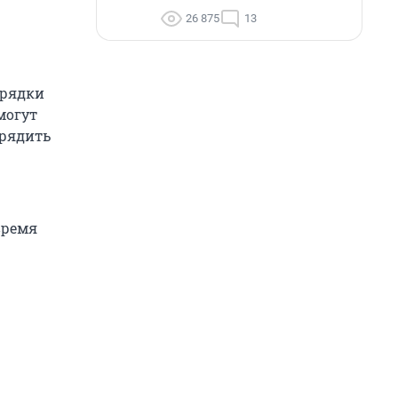
26 875
13
арядки
могут
арядить
время