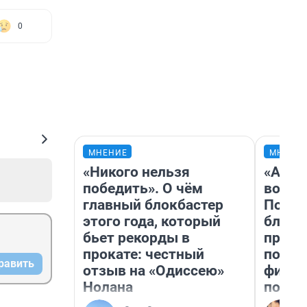
0
МНЕНИЕ
МНЕНИ
«Никого нельзя
«Анал
победить». О чём
вот ч
главный блокбастер
Почем
этого года, который
блокб
бьет рекорды в
прова
прокате: честный
повто
равить
отзыв на «Одиссею»
фильм
Нолана
полны