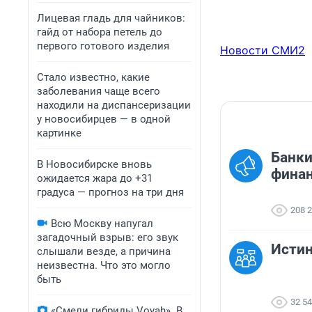
Лицевая гладь для чайников:
гайд от набора петель до
первого готового изделия
Новости СМИ2
Стало известно, какие
заболевания чаще всего
находили на диспансеризации
у новосибирцев — в одной
картинке
Банки
В Новосибирске вновь
финан
ожидается жара до +31
градуса — прогноз на три дня
208 
Всю Москву напугал
загадочный взрыв: его звук
Исти
слышали везде, а причина
неизвестна. Что это могло
быть
32 5
«Смели гибриды Voyah». В