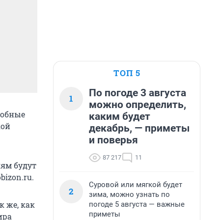
ТОП 5
По погоде 3 августа
1
можно определить,
добные
каким будет
кой
декабрь, — приметы
и поверья
87 217
11
лям будут
bizon.ru.
Суровой или мягкой будет
2
зима, можно узнать по
 же, как
погоде 5 августа — важные
приметы
ира