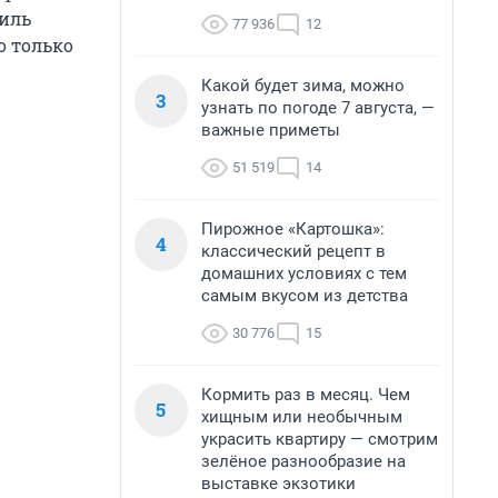
биль
77 936
12
о только
Какой будет зима, можно
3
узнать по погоде 7 августа, —
важные приметы
51 519
14
Пирожное «Картошка»:
4
классический рецепт в
домашних условиях с тем
самым вкусом из детства
30 776
15
Кормить раз в месяц. Чем
5
хищным или необычным
украсить квартиру — смотрим
зелёное разнообразие на
выставке экзотики