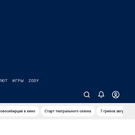
ЛЮТ
ИГРЫ
ZODY
овосибирцев в кино
Старт театрального сезона
7 грибов августа