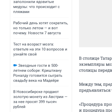
заполонили ядовитые
медузы: что происходит с
пляжами
Рабочий день хотят сократить,
но только летом — и вот
почему. Новости 7 августа
Тест на возраст мозга:
ответьте на эти 10 вопросов и
узнайте свой
В столице Татар
экземпляры мож
Звездные гости в 500-
столицы передв
летнем соборе: Криштиану
Роналду готовится сыграть
свадьбу века на Мадейре
Между тем, пре
предъявляться т
В Новосибирске продают
золотую монету из Австрии —
за нее просят 399 тысяч
«Процедура про
рублей
и процедура пр