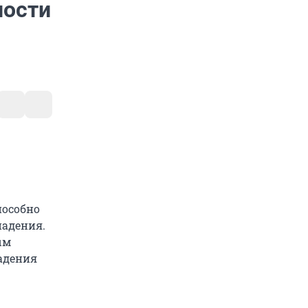
ности
пособно
падения.
ым
адения