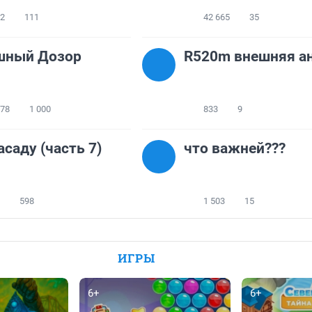
02
111
42 665
35
шный Дозор
R520m внешняя а
578
1 000
833
9
асаду (часть 7)
что важней???
598
1 503
15
ИГРЫ
6+
6+