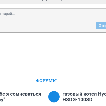
Отп
ФОРУМЫ
тебе я сомневаться
газовый котел Hyd
чу"
HSDG-100SD