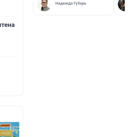
Надежда Губарь
нтена
6+
18+