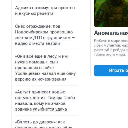
Аджика на зиму: три простых
и вкусных рецепта
Снёс ограждение: под
Новосибирском произошло
Аномальна
жёсткое ДТП с грузовиком —
Рыбачь в мире пос
видео с места аварии
Лови мутантов, нах
участвуй в рейдах 
тайны этого мира.
«Они всё еще в лесу, и им
нужна помощь»: сын
пропавших в тайге
Играть 
Усольцевых назвал еще одну
версию их исчезновения
«Август принесет новые
возможности»: Тамара Глоба
назвала, кому из знаков
зодиака улыбнется удача
«Вплоть до диареи»: как
правильно пить иван-чай —