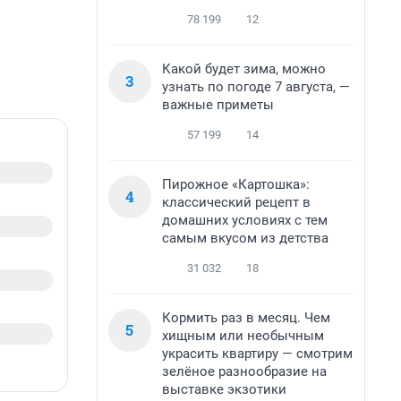
78 199
12
Какой будет зима, можно
3
узнать по погоде 7 августа, —
важные приметы
57 199
14
Пирожное «Картошка»:
4
классический рецепт в
домашних условиях с тем
самым вкусом из детства
31 032
18
Кормить раз в месяц. Чем
5
хищным или необычным
украсить квартиру — смотрим
зелёное разнообразие на
выставке экзотики