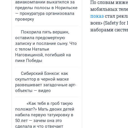
По словам инже
авиакомпании выкатился за
пределы полосы в Норильске
мобильных теле
— прокуратура организовала
показ
стал рекл
проверку
всех» (Safety f
наборами систе
Покорила пять вершин,
оставила предсмертную
записку и послание сыну. Что
с телом Натальи
Наговициной, погибшей на
пике Победы
Сибирский Бэнкси: как
скульптор в черной маске
развешивает загадочные арт-
объекты — видео
«Как тебя в гроб такую
положат?» Мать двоих детей
набила первую татуировку в
50 лет — зачем она это
сделала и что отвечает