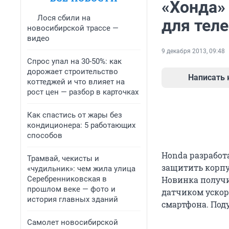
«Хонда»
Лося сбили на
для тел
новосибирской трассе —
видео
9 декабря 2013, 09:48
Спрос упал на 30-50%: как
дорожает строительство
Написать
коттеджей и что влияет на
рост цен — разбор в карточках
Как спастись от жары без
кондиционера: 5 работающих
способов
Honda разработ
Трамвай, чекисты и
защитить корпу
«чудильник»: чем жила улица
Серебренниковская в
Новинка получи
прошлом веке — фото и
датчиком ускор
история главных зданий
смартфона. Поду
Самолет новосибирской