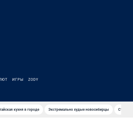
ЛЮТ
ИГРЫ
ZODY
тайская кухня в городе
Экстремально худые новосибирцы
Старт те