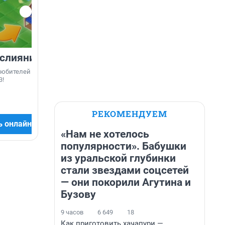
 слияние
Магический мир
Warfare
любителей игры
Уникальная игра, объединяющая
Испытайте з
3!
популярные механики Match3 и
сражения Вт
пошаговые бои!
быстрые бои,
настройка, та
разнообразны
РЕКОМЕНДУЕМ
ь онлайн
Играть онлайн
Игр
«Нам не хотелось
популярности». Бабушки
из уральской глубинки
стали звездами соцсетей
— они покорили Агутина и
Бузову
9 часов
6 649
18
Как приготовить хачапури —