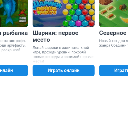
я рыбалка
Шарики: первое
Северное
место
ле катастрофы.
Новый хит для 
оди артефакты,
жанра Соедини 
Лопай шарики в залипательной
и раскрывай
игре, проходи уровни, покоряй
новые рекорды и занимай первые
места!
онлайн
Играть онлайн
Играт