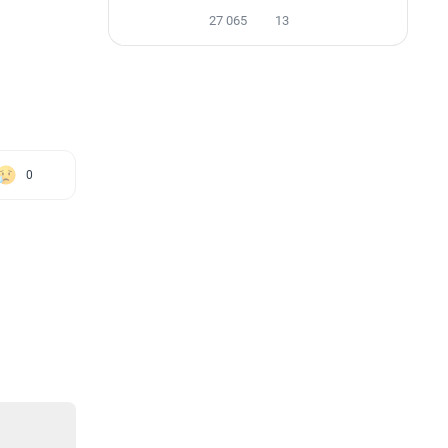
27 065
13
0