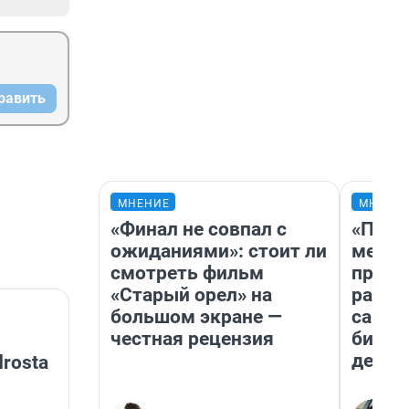
равить
МНЕНИЕ
МНЕНИ
«Финал не совпал с
«Поку
ожиданиями»: стоит ли
мешке
смотреть фильм
предп
«Старый орел» на
расска
большом экране —
самом
честная рецензия
бизне
дешев
rosta