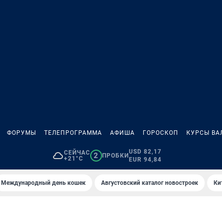
ФОРУМЫ
ТЕЛЕПРОГРАММА
АФИША
ГОРОСКОП
КУРСЫ ВА
USD 82,17
СЕЙЧАС
2
ПРОБКИ
+21°C
EUR 94,84
Международный день кошек
Августовский каталог новостроек
Ки