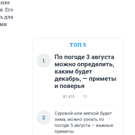
ынке
. Его
ь для
ыми
ТОП 5
По погоде 3 августа
1
можно определить,
каким будет
декабрь, — приметы
и поверья
87 419
11
Суровой или мягкой будет
2
зима, можно узнать по
погоде 5 августа — важные
приметы