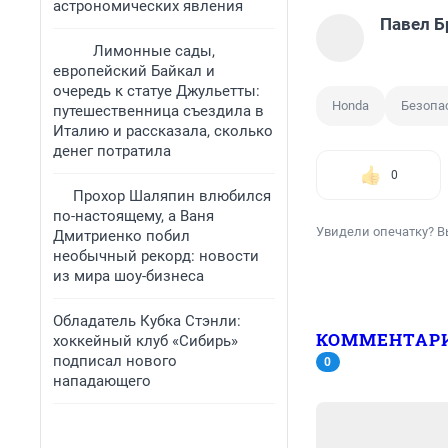
астрономических явления
Павел Б
Лимонные сады,
европейский Байкал и
очередь к статуе Джульетты:
Honda
Безопа
путешественница съездила в
Италию и рассказала, сколько
денег потратила
0
Прохор Шаляпин влюбился
по-настоящему, а Ваня
Увидели опечатку? В
Дмитриенко побил
необычный рекорд: новости
из мира шоу-бизнеса
Обладатель Кубка Стэнли:
КОММЕНТАР
хоккейный клуб «Сибирь»
подписал нового
0
нападающего