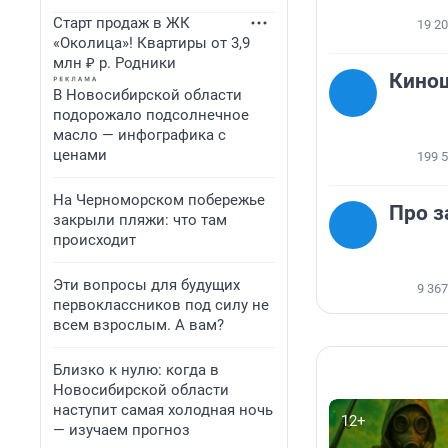
Старт продаж в ЖК
19 2
«Околица»! Квартиры от 3,9
млн ₽ р. Родники
Кино
В Новосибирской области
подорожало подсолнечное
масло — инфографика с
ценами
199 
На Черноморском побережье
Про з
закрыли пляжи: что там
происходит
Эти вопросы для будущих
9 367
первоклассников под силу не
всем взрослым. А вам?
Близко к нулю: когда в
Новосибирской области
наступит самая холодная ночь
12+
— изучаем прогноз