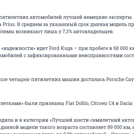
пятилетних автомобилей лучшей немецкие эксперты
 Prius. В среднем за указанный срок данная модель п
облемы возникают лишь у 7,3% автовладельцев.
 «надежности» идет Ford Kuga – при пробеге в 68 000 к
омобилей с зафиксированными неисправностями сос
ассе четырех-пятилетних машин досталась Porsche Cay
тками» были признаны Fiat Doblo, Citroen C4 и Dacia 
обедила и в категории «Лучший шести-семилетний авто
данной модели такого возраста составляет 89 000 км, 