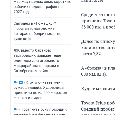
Land Rover
Нас ждут целых семь коротких
рабочих недель: график на
2027 год
Среди четырех-
признали Toyota
Сыграем в «Ромашку»?
36 000 км, а пр
Простая головоломка,
которая взбодрит мозг не
хуже кофе
Далее по списку
количество авт
ЖК вместо бараков:
всего 7,8%.
застройщик изымает еще
один дом для огромного
микрорайона с парком в
А «бронза» в кл
Октябрьском районе
000 км, 8,1%).
«Кто-то считает меня
сумасшедшей». Художница
Худшими «пятиле
приютила дома 200 жирафов
— фото и видео
Toyota Prius п
Средний пробег 
«Протянуть руку помощи»:
незрячий парфюмер создал