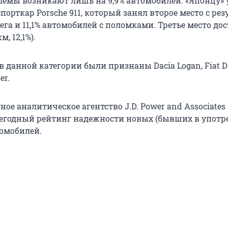
лемы возникают лишь на 9,9% автомобилей. «Японцу» 
порткар Porsche 911, который занял второе место с ре
бега и 11,1% автомобилей с поломками. Третье место до
м, 12,1%).
 данной категории были признаны Dacia Logan, Fiat D
er.
ное аналитическое агентство J.D. Power and Associates
егодный рейтинг надежности новых (бывших в употр
томобилей.