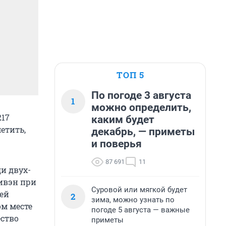
ТОП 5
По погоде 3 августа
1
можно определить,
217
каким будет
етить,
декабрь, — приметы
и поверья
87 691
11
и двух-
ивэн при
Суровой или мягкой будет
лей
2
зима, можно узнать по
ом месте
погоде 5 августа — важные
ество
приметы