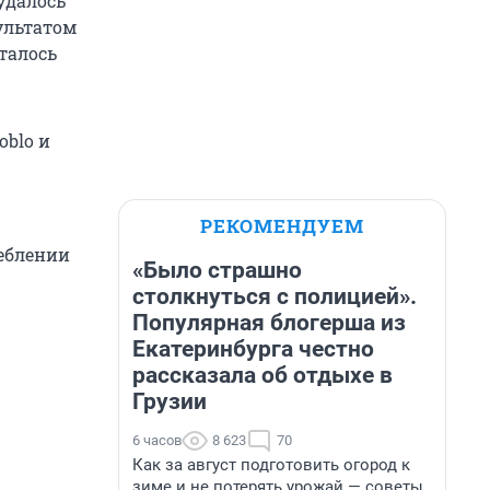
удалось
зультатом
сталось
oblo и
РЕКОМЕНДУЕМ
еблении
«Было страшно
столкнуться с полицией».
Популярная блогерша из
Екатеринбурга честно
рассказала об отдыхе в
Грузии
6 часов
8 623
70
Как за август подготовить огород к
зиме и не потерять урожай — советы