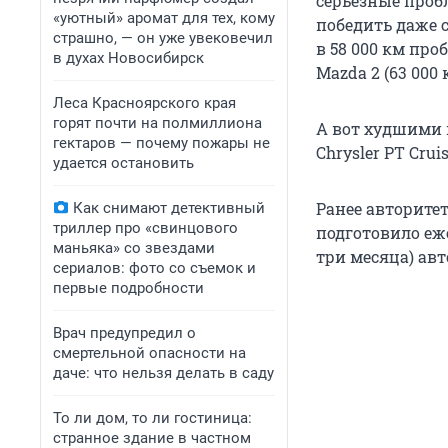
серьезные проб
«уютный» аромат для тех, кому
победить даже с
страшно, — он уже увековечил
в 58 000 км про
в духах Новосибирск
Mazda 2 (63 000 к
Леса Красноярского края
горят почти на полмиллиона
А вот худшими в
гектаров — почему пожары не
Chrysler PT Cruis
удается остановить
Ранее авторитет
Как снимают детективный
триллер про «свинцового
подготовило еж
маньяка» со звездами
три месяца) ав
сериалов: фото со съемок и
первые подробности
Врач предупредил о
смертельной опасности на
даче: что нельзя делать в саду
То ли дом, то ли гостиница:
странное здание в частном