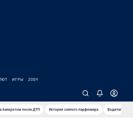
ЛЮТ
ИГРЫ
ZODY
а банкротом после ДТП
История слепого парфюмера
Водители пер