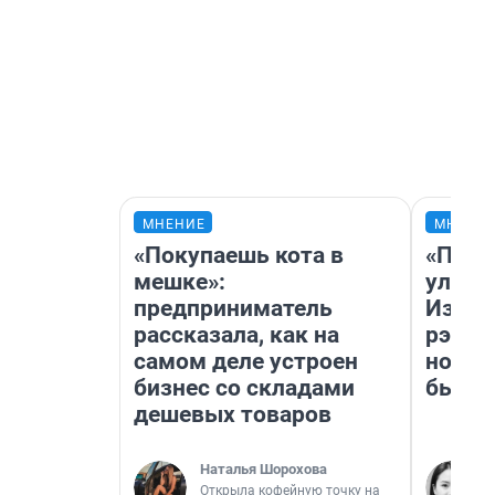
МНЕНИЕ
МНЕНИ
«Покупаешь кота в
«Поче
мешке»:
улыба
предприниматель
Извес
рассказала, как на
рэпер
самом деле устроен
новос
бизнес со складами
было
дешевых товаров
Наталья Шорохова
Открыла кофейную точку на