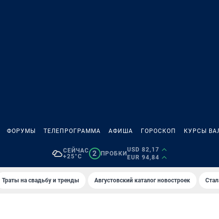
ФОРУМЫ
ТЕЛЕПРОГРАММА
АФИША
ГОРОСКОП
КУРСЫ ВА
USD 82,17
СЕЙЧАС
2
ПРОБКИ
+25°C
EUR 94,84
Траты на свадьбу и тренды
Августовский каталог новостроек
Стал