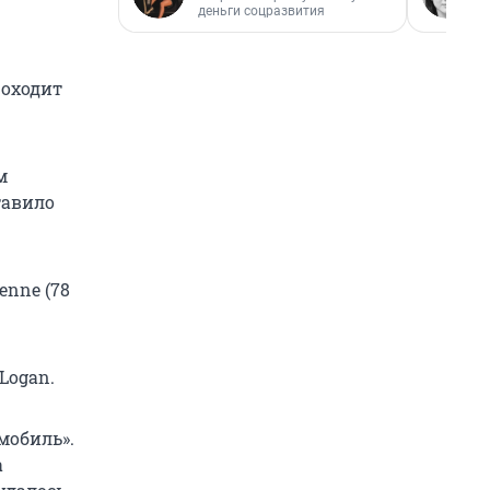
деньги соцразвития
роходит
м
тавило
enne (78
Logan.
мобиль».
а