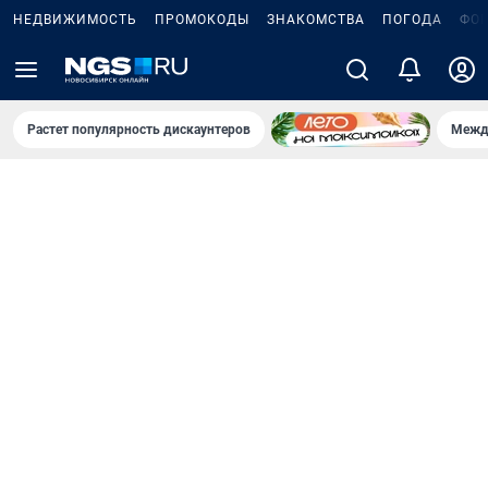
НЕДВИЖИМОСТЬ
ПРОМОКОДЫ
ЗНАКОМСТВА
ПОГОДА
ФО
Растет популярность дискаунтеров
Межд