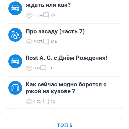
ждать или как?
1 359
25
Про засаду (часть 7)
9 678
616
Rost A. G. с Днём Рождения!
882
13
Как сейчас модно боротся с
ржой на кузове ?
1 524
12
ТОП 5