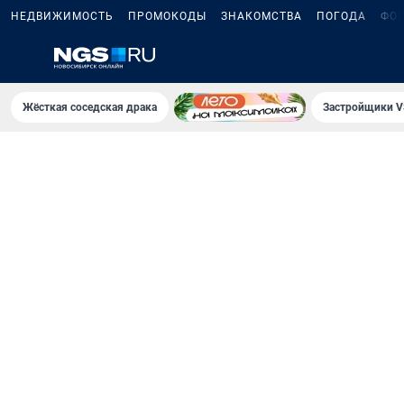
НЕДВИЖИМОСТЬ
ПРОМОКОДЫ
ЗНАКОМСТВА
ПОГОДА
ФО
Жёсткая соседская драка
Застройщики V