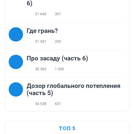
6)
31 640
301
Где грань?
31 581
200
Про засаду (часть 6)
30 563
1 000
Дозор глобального потепления
(часть 5)
34 538
651
ТОП 5