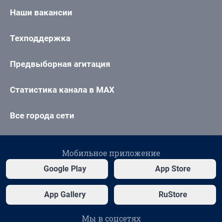
Наши вакансии
Техподдержка
Предвыборная агитация
Статистика канала в MAX
Все города сети
Мобильное приложение
Google Play
App Store
App Gallery
RuStore
Мы в соцсетях