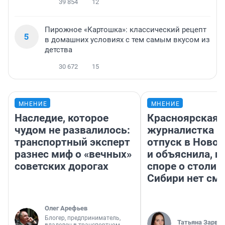
39 854
12
Пирожное «Картошка»: классический рецепт
5
в домашних условиях с тем самым вкусом из
детства
30 672
15
МНЕНИЕ
МНЕНИЕ
Наследие, которое
Красноярская
чудом не развалилось:
журналистка п
транспортный эксперт
отпуск в Ново
разнес миф о «вечных»
и объяснила, п
советских дорогах
споре о столиц
Сибири нет см
Олег Арефьев
Блогер, предприниматель,
Татьяна Зарва
владелец в транспортном