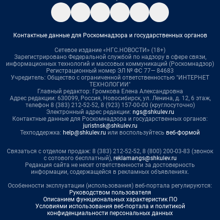
Контактные данные для Роскомнадзора и государственных органов
Сетевое издание «НГС.НОВОСТИ» (18+)
Зарегистрировано Федеральной службой по надзору в сфере связи,
информационных технологий и массовых коммуникаций (Роскомнадзор)
Регистрационный номер ЭЛ № ФС 77— 84683
Учредитель: Общество с ограниченной ответственностью "ИНТЕРНЕТ
ТЕХНОЛОГИИ"
Главный редактор: Громкова Елена Александровна
Адрес редакции: 630099, Россия, Новосибирск, ул. Ленина, д. 12, 6 этаж,
телефон 8 (383) 212-52-52, 8 (923) 157-00-00 (круглосуточно)
Электронный адрес редакции:
ngs@shkulev.ru
Контактные данные для Роскомнадзора и государственных органов:
juristnsk@shkulev.ru
Техподдержка:
help@shkulev.ru
или воспользуйтесь
веб-формой
Связаться с отделом продаж: 8 (383) 212-52-52, 8 (800) 200-03-83 (звонок
с сотового бесплатный),
reklamangs@shkulev.ru
Редакция сайта не несет ответственности за достоверность
информации, содержащейся в рекламных объявлениях.
Особенности эксплуатации (использования) веб-портала регулируются:
Руководством пользователя
Описанием функциональных характеристик ПО
Условиями использования веб-портала и политикой
конфиденциальности персональных данных