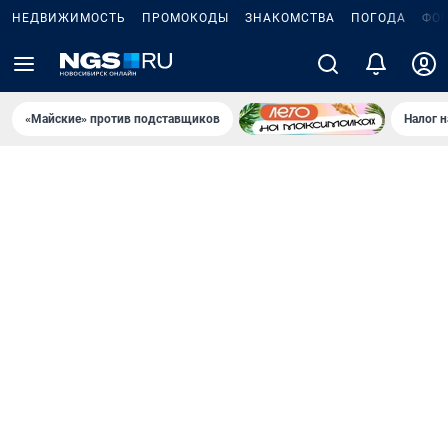
НЕДВИЖИМОСТЬ
ПРОМОКОДЫ
ЗНАКОМСТВА
ПОГОДА
ФО
«Майские» против подставщиков
Налог 