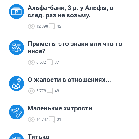
Альфа-банк, 3 р. у Альфы, в
след. раз не возьму.
12 398
42
Приметы это знаки или что то
иное?
6 532
37
О жалости в отношениях...
5 778
48
Маленькие хитрости
14 747
31
Титька