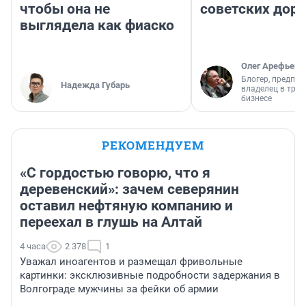
чтобы она не
советских доро
выглядела как фиаско
Олег Арефьев
Блогер, предпри
Надежда Губарь
владелец в тра
бизнесе
РЕКОМЕНДУЕМ
«С гордостью говорю, что я
деревенский»: зачем северянин
оставил нефтяную компанию и
переехал в глушь на Алтай
4 часа
2 378
1
Уважал иноагентов и размещал фривольные
картинки: эксклюзивные подробности задержания в
Волгограде мужчины за фейки об армии