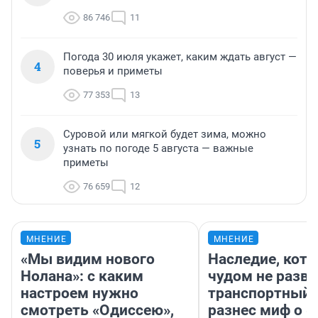
86 746
11
Погода 30 июля укажет, каким ждать август —
4
поверья и приметы
77 353
13
Суровой или мягкой будет зима, можно
5
узнать по погоде 5 августа — важные
приметы
76 659
12
МНЕНИЕ
МНЕНИЕ
«Мы видим нового
Наследие, кото
Нолана»: с каким
чудом не разва
настроем нужно
транспортный 
смотреть «Одиссею»,
разнес миф о 