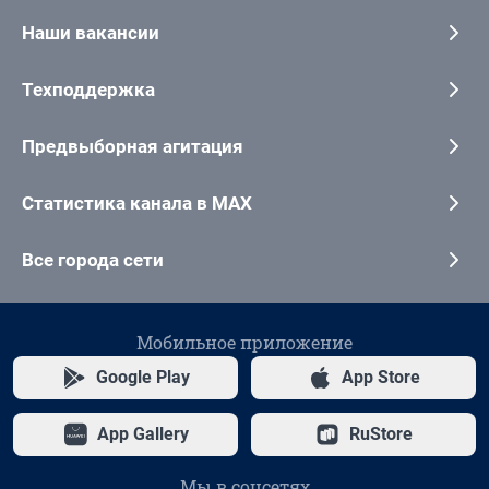
Наши вакансии
Техподдержка
Предвыборная агитация
Статистика канала в MAX
Все города сети
Мобильное приложение
Google Play
App Store
App Gallery
RuStore
Мы в соцсетях