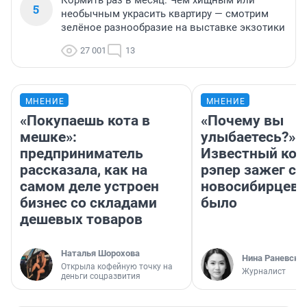
5
необычным украсить квартиру — смотрим
зелёное разнообразие на выставке экзотики
27 001
13
МНЕНИЕ
МНЕНИЕ
«Покупаешь кота в
«Почему вы
мешке»:
улыбаетесь?»
предприниматель
Известный кор
рассказала, как на
рэпер зажег с 
самом деле устроен
новосибирцев: 
бизнес со складами
было
дешевых товаров
Наталья Шорохова
Нина Раневска
Открыла кофейную точку на
Журналист
деньги соцразвития