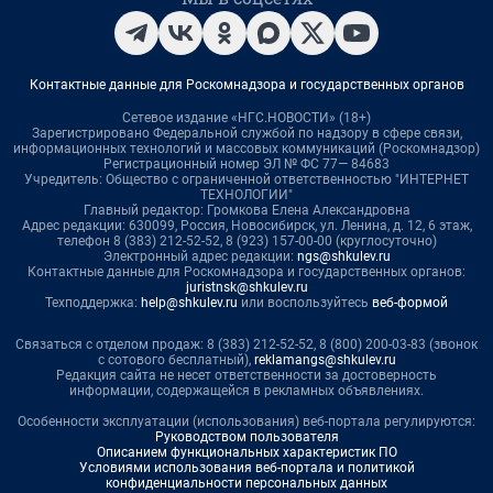
Контактные данные для Роскомнадзора и государственных органов
Сетевое издание «НГС.НОВОСТИ» (18+)
Зарегистрировано Федеральной службой по надзору в сфере связи,
информационных технологий и массовых коммуникаций (Роскомнадзор)
Регистрационный номер ЭЛ № ФС 77— 84683
Учредитель: Общество с ограниченной ответственностью "ИНТЕРНЕТ
ТЕХНОЛОГИИ"
Главный редактор: Громкова Елена Александровна
Адрес редакции: 630099, Россия, Новосибирск, ул. Ленина, д. 12, 6 этаж,
телефон 8 (383) 212-52-52, 8 (923) 157-00-00 (круглосуточно)
Электронный адрес редакции:
ngs@shkulev.ru
Контактные данные для Роскомнадзора и государственных органов:
juristnsk@shkulev.ru
Техподдержка:
help@shkulev.ru
или воспользуйтесь
веб-формой
Связаться с отделом продаж: 8 (383) 212-52-52, 8 (800) 200-03-83 (звонок
с сотового бесплатный),
reklamangs@shkulev.ru
Редакция сайта не несет ответственности за достоверность
информации, содержащейся в рекламных объявлениях.
Особенности эксплуатации (использования) веб-портала регулируются:
Руководством пользователя
Описанием функциональных характеристик ПО
Условиями использования веб-портала и политикой
конфиденциальности персональных данных