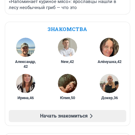
«Напоминает куриное мясо»: ярославцы нашли в
лесу необычный гриб — что это
ЗНАКОМСТВА
Александр
,
New
,
42
Алёнушка
,
42
42
Ирина
,
46
Юлия
,
50
Докер
,
36
Начать знакомиться