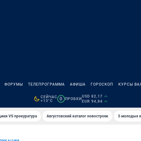
ФОРУМЫ
ТЕЛЕПРОГРАММА
АФИША
ГОРОСКОП
КУРСЫ ВА
USD 82,17
СЕЙЧАС
0
ПРОБКИ
+13°C
EUR 94,84
ики VS прокуратура
Августовский каталог новостроек
5 молодых н