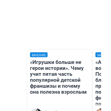
МНЕНИЕ
МНЕНИ
«Игрушки больше не
«Анал
герои истории». Чему
вот ч
учит пятая часть
Почем
популярной детской
блокб
франшизы и почему
прова
она полезна взрослым
повто
фильм
полны