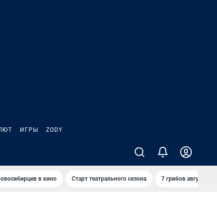
ЛЮТ
ИГРЫ
ZODY
овосибирцев в кино
Старт театрального сезона
7 грибов августа