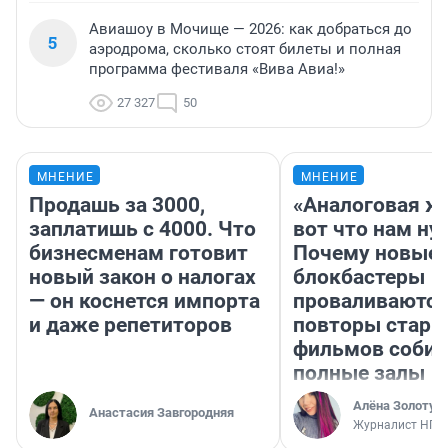
Авиашоу в Мочище — 2026: как добраться до
5
аэродрома, сколько стоят билеты и полная
программа фестиваля «Вива Авиа!»
27 327
50
МНЕНИЕ
МНЕНИЕ
Продашь за 3000,
«Аналоговая ж
заплатишь с 4000. Что
вот что нам ну
бизнесменам готовит
Почему новые
новый закон о налогах
блокбастеры
— он коснется импорта
проваливаются,
и даже репетиторов
повторы стары
фильмов соби
полные залы
Алёна Золотух
Анастасия Завгородняя
Журналист НГС