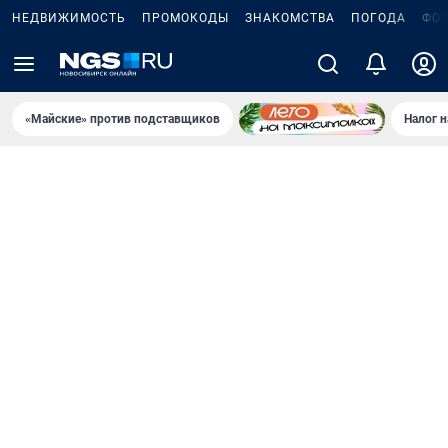
НЕДВИЖИМОСТЬ
ПРОМОКОДЫ
ЗНАКОМСТВА
ПОГОДА
ФО
«Майские» против подставщиков
Налог 