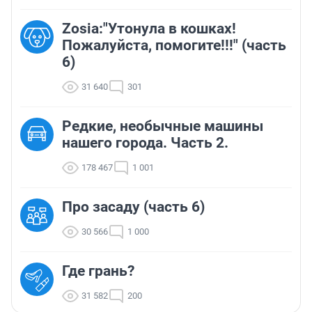
Zosia:"Утонула в кошках!
Пожалуйста, помогите!!!" (часть
6)
31 640
301
Редкие, необычные машины
нашего города. Часть 2.
178 467
1 001
Про засаду (часть 6)
30 566
1 000
Где грань?
31 582
200