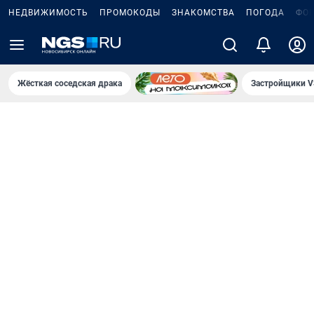
НЕДВИЖИМОСТЬ
ПРОМОКОДЫ
ЗНАКОМСТВА
ПОГОДА
ФО
Жёсткая соседская драка
Застройщики V