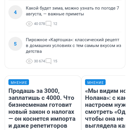
Какой будет зима, можно узнать по погоде 7
4
августа, — важные приметы
40 078
12
Пирожное «Картошка»: классический рецепт
5
в домашних условиях с тем самым вкусом из
детства
30 674
15
МНЕНИЕ
МНЕНИЕ
Продашь за 3000,
«Мы видим нов
заплатишь с 4000. Что
Нолана»: с как
бизнесменам готовит
настроем нужн
новый закон о налогах
смотреть «Оди
— он коснется импорта
чтобы она не
и даже репетиторов
выглядела как