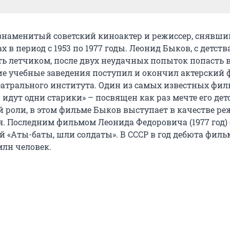
 знаменитый советский киноактер и режиссер, снявши
х в период с 1953 по 1977 годы. Леонид Быков, с детств
ь летчиком, после двух неудачных попыток попасть 
е учебные заведения поступил и окончил актерский 
еатрального института. Один из самых известных фи
 идут одни старики» – посвящен как раз мечте его дет
 роли, в этом фильме Быков выступает в качестве ре
я. Последним фильмом Леонида Федоровича (1977 год) 
й «Аты-баты, шли солдаты». В СССР в год дебюта филь
млн человек.