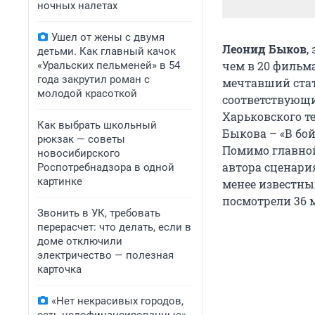
ночных налетах
Ушел от жены с двумя
Леонид Быков
,
детьми. Как главный качок
чем в 20 фильма
«Уральских пельменей» в 54
года закрутил роман с
мечтавший стат
молодой красоткой
соответствующи
Харьковского т
Как выбрать школьный
Быкова – «В бой
рюкзак — советы
Помимо главной
новосибирского
автора сценари
Роспотребнадзора в одной
картинке
менее известны
посмотрели 36 
Звонить в УК, требовать
перерасчет: что делать, если в
доме отключили
электричество — полезная
карточка
«Нет некрасивых городов,