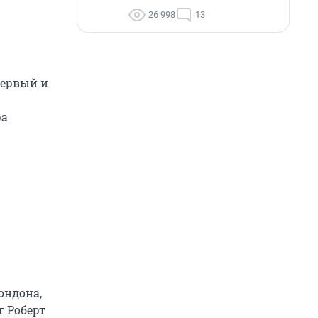
26 998
13
первый и
ра
ондона,
г Роберт