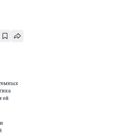
 темных
стика
м ей
 и
й