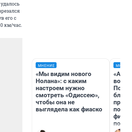
 удалось
врезался
в его с
0 км/час.
МНЕНИЕ
МНЕНИ
«Мы видим нового
«Анал
Нолана»: с каким
вот ч
настроем нужно
Почем
смотреть «Одиссею»,
блокб
чтобы она не
прова
выглядела как фиаско
повто
фильм
полны