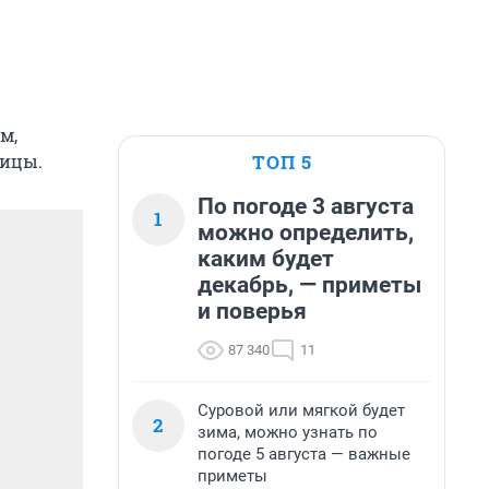
м,
ТОП 5
ницы.
По погоде 3 августа
1
можно определить,
каким будет
декабрь, — приметы
и поверья
87 340
11
Суровой или мягкой будет
2
зима, можно узнать по
погоде 5 августа — важные
приметы