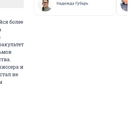
Надежда Губарь
йся более
а
в
факультет
льмов
ства.
жиссера и
стал не
м