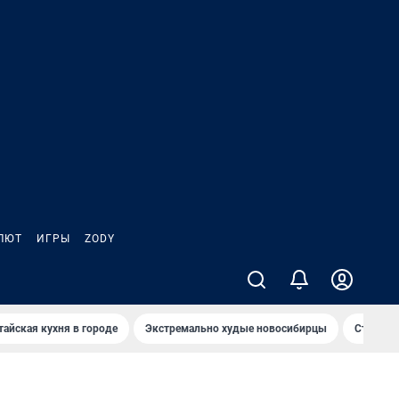
ЛЮТ
ИГРЫ
ZODY
тайская кухня в городе
Экстремально худые новосибирцы
Старт те