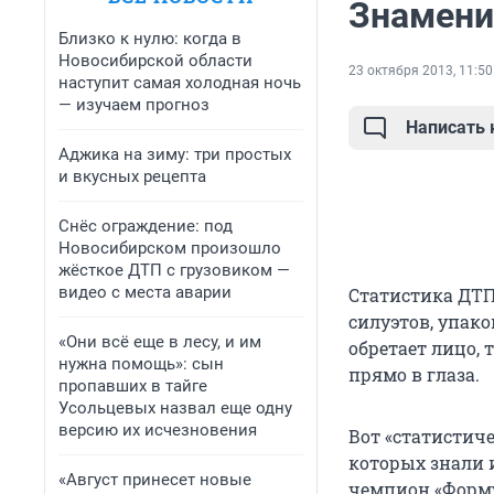
Знамени
Близко к нулю: когда в
Новосибирской области
23 октября 2013, 11:50
наступит самая холодная ночь
— изучаем прогноз
Написать
Аджика на зиму: три простых
и вкусных рецепта
Снёс ограждение: под
Новосибирском произошло
жёсткое ДТП с грузовиком —
видео с места аварии
Статистика ДТП
силуэтов, упако
«Они всё еще в лесу, и им
обретает лицо, 
нужна помощь»: сын
прямо в глаза.
пропавших в тайге
Усольцевых назвал еще одну
версию их исчезновения
Вот «статистиче
которых знали 
«Август принесет новые
чемпион «Форму