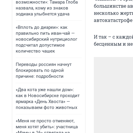
возможности»: Тамара Глоба
большинстве ава
назвала, кому из знаков
несколько жертв
зодиака улыбнется удача
автокатастрофе
«Вплоть до диареи»: как
правильно пить иван-чай —
И так – с кажд
новосибирский нутрициолог
бесценным и не
подсчитал допустимое
количество чашек
Переводы россиян начнут
блокировать по одной
причине: подробности
«Два кота уже нашли дом»:
как в Новосибирске проходит
ярмарка «День Хвоста» —
показываем фото животных
«Меня не просто отменяют,
меня хотят убить»: участница
«Мамы в 16» ответила на