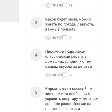
78 119
12
Какой будет зима, можно
3
узнать по погоде 7 августа, —
важные приметы
56 717
14
Пирожное «Картошка»:
4
классический рецепт в
домашних условиях с тем
самым вкусом из детства
30 959
17
Кормить раз в месяц. Чем
5
хищным или необычным
украсить квартиру — смотрим
зелёное разнообразие на
выставке экзотики