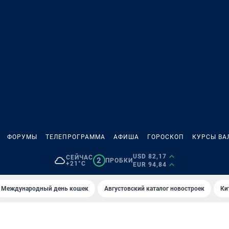
ФОРУМЫ
ТЕЛЕПРОГРАММА
АФИША
ГОРОСКОП
КУРСЫ ВА
USD 82,17
СЕЙЧАС
2
ПРОБКИ
+21°C
EUR 94,84
Международный день кошек
Августовский каталог новостроек
Ки