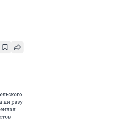
тельского
а ни разу
денная
стов