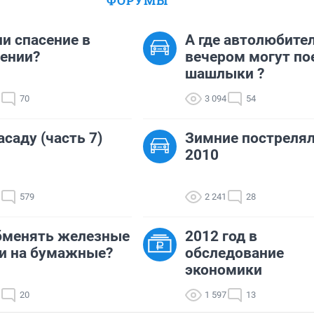
ФОРУМЫ
ли спасение в
А где автолюбите
ении?
вечером могут по
шашлыки ?
70
3 094
54
асаду (часть 7)
Зимние постреля
2010
579
2 241
28
бменять железные
2012 год в
и на бумажные?
обследование
экономики
20
1 597
13