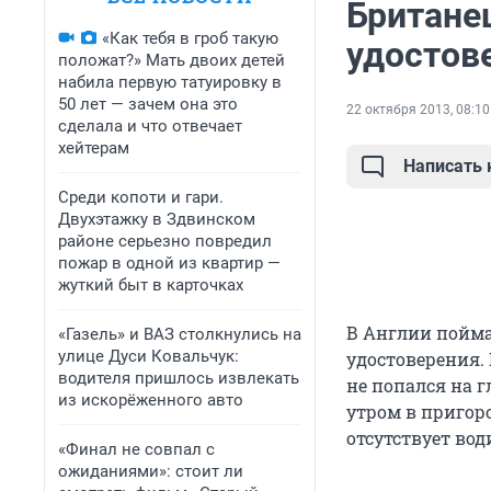
Британе
«Как тебя в гроб такую
удостов
положат?» Мать двоих детей
набила первую татуировку в
50 лет — зачем она это
22 октября 2013, 08:10
сделала и что отвечает
хейтерам
Написать
Среди копоти и гари.
Двухэтажку в Здвинском
районе серьезно повредил
пожар в одной из квартир —
жуткий быт в карточках
В Англии пойман
«Газель» и ВАЗ столкнулись на
улице Дуси Ковальчук:
удостоверения. 
водителя пришлось извлекать
не попался на 
из искорёженного авто
утром в пригоро
отсутствует вод
«Финал не совпал с
ожиданиями»: стоит ли