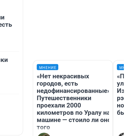
ли
есть
лки
МНЕНИЕ
МНЕНИ
«Нет некрасивых
«Поче
городов, есть
улыба
недофинансированные».
Извес
Путешественники
рэпер
проехали 2000
новос
километров по Уралу на
было
машине — стоило ли оно
того