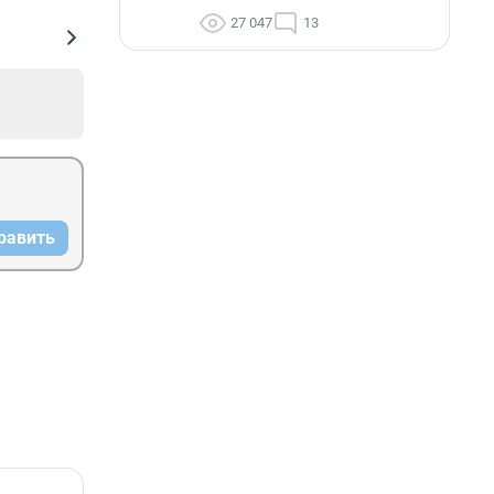
27 047
13
равить