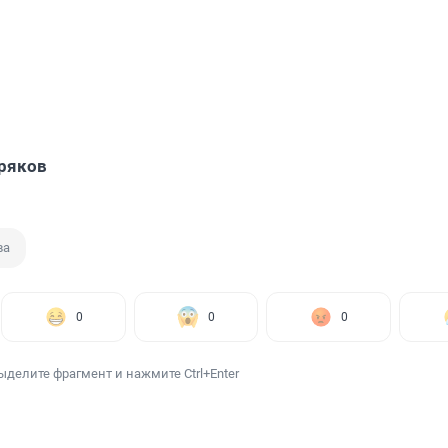
ряков
ва
0
0
0
ыделите фрагмент и нажмите Ctrl+Enter