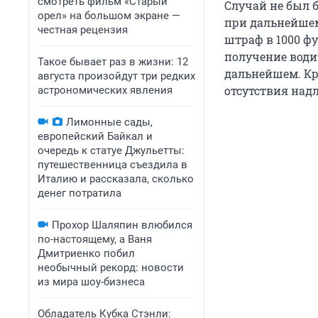
смотреть фильм «Старый
Случай не был 
орел» на большом экране —
при дальнейшем
честная рецензия
штраф в 1000 фу
получение води
Такое бывает раз в жизни: 12
дальнейшем. Кр
августа произойдут три редких
отсутствия над
астрономических явления
Лимонные сады,
европейский Байкал и
очередь к статуе Джульетты:
путешественница съездила в
Италию и рассказала, сколько
денег потратила
Прохор Шаляпин влюбился
по-настоящему, а Ваня
Дмитриенко побил
необычный рекорд: новости
из мира шоу-бизнеса
Обладатель Кубка Стэнли: