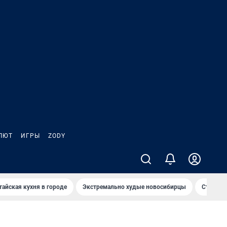
ЛЮТ
ИГРЫ
ZODY
тайская кухня в городе
Экстремально худые новосибирцы
Старт те