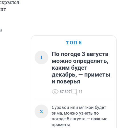
вскрылся
зит
а
ТОП 5
По погоде 3 августа
1
можно определить,
каким будет
декабрь, — приметы
и поверья
87 397
11
Суровой или мягкой будет
2
зима, можно узнать по
погоде 5 августа — важные
приметы