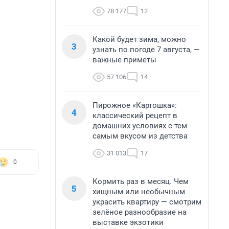
78 177
12
Какой будет зима, можно
3
узнать по погоде 7 августа, —
важные приметы
57 106
14
Пирожное «Картошка»:
4
классический рецепт в
домашних условиях с тем
самым вкусом из детства
31 013
17
0
Кормить раз в месяц. Чем
5
хищным или необычным
украсить квартиру — смотрим
зелёное разнообразие на
выставке экзотики