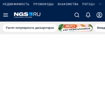
НЕДВИЖИМОСТЬ
ПРОМОКОДЫ
ЗНАКОМСТВА
ПОГОДА
ФО
Растет популярность дискаунтеров
Межд