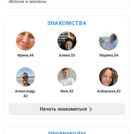
яблони и малины
ЗНАКОМСТВА
Ирина
,
44
Алена
,
53
Марина
,
54
Александр
,
New
,
42
Алёнушка
,
42
42
Начать знакомиться
ПРОМОКОДЫ