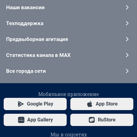
Наши вакансии
Техподдержка
Предвыборная агитация
Статистика канала в MAX
Все города сети
Мобильное приложение
Google Play
App Store
App Gallery
RuStore
Мы в соцсетях