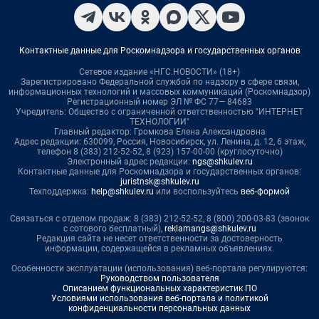
Контактные данные для Роскомнадзора и государственных органов
Сетевое издание «НГС.НОВОСТИ» (18+)
Зарегистрировано Федеральной службой по надзору в сфере связи,
информационных технологий и массовых коммуникаций (Роскомнадзор)
Регистрационный номер ЭЛ № ФС 77— 84683
Учредитель: Общество с ограниченной ответственностью "ИНТЕРНЕТ
ТЕХНОЛОГИИ"
Главный редактор: Громкова Елена Александровна
Адрес редакции: 630099, Россия, Новосибирск, ул. Ленина, д. 12, 6 этаж,
телефон 8 (383) 212-52-52, 8 (923) 157-00-00 (круглосуточно)
Электронный адрес редакции:
ngs@shkulev.ru
Контактные данные для Роскомнадзора и государственных органов:
juristnsk@shkulev.ru
Техподдержка:
help@shkulev.ru
или воспользуйтесь
веб-формой
Связаться с отделом продаж: 8 (383) 212-52-52, 8 (800) 200-03-83 (звонок
с сотового бесплатный),
reklamangs@shkulev.ru
Редакция сайта не несет ответственности за достоверность
информации, содержащейся в рекламных объявлениях.
Особенности эксплуатации (использования) веб-портала регулируются:
Руководством пользователя
Описанием функциональных характеристик ПО
Условиями использования веб-портала и политикой
конфиденциальности персональных данных