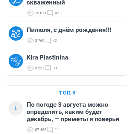
скваженный
19 071
47
Пилюля, с днём рождения!!!
3 760
42
Kira Plastinina
9 227
33
ТОП 5
По погоде 3 августа можно
1
определить, каким будет
декабрь, — приметы и поверья
87 468
11