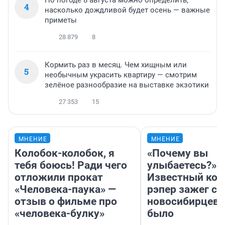
4
насколько дождливой будет осень — важные
приметы
28 879
8
Кормить раз в месяц. Чем хищным или
5
необычным украсить квартиру — смотрим
зелёное разнообразие на выставке экзотики
27 353
15
МНЕНИЕ
МНЕНИЕ
Колобок-колобок, я
«Почему вы
тебя боюсь! Ради чего
улыбаетесь?»
отложили прокат
Известный кор
«Человека-паука» —
рэпер зажег с 
отзыв о фильме про
новосибирцев: 
«человека-булку»
было