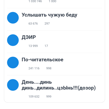
1 030 746
1 000
Услышать чужую беду
63 676
297
ДЭИР
13 999
17
По-читательское
241 116
998
День....динь
динь..дилинь..цзЫнь!!!(дозор)
109 632
999