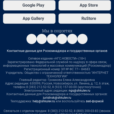
Google Play
App Store
App Gallery
RuStore
Мы в соцсетях
Контактные данные для Роскомнадзора и государственных органов
Сетевое издание «НГС.НОВОСТИ» (18+)
Зарегистрировано Федеральной службой по надзору в сфере связи,
информационных технологий и массовых коммуникаций (Роскомнадзор)
Регистрационный номер ЭЛ № ФС 77— 84683
Учредитель: Общество с ограниченной ответственностью "ИНТЕРНЕТ
ТЕХНОЛОГИИ"
Главный редактор: Громкова Елена Александровна
Адрес редакции: 630099, Россия, Новосибирск, ул. Ленина, д. 12, 6 этаж,
телефон 8 (383) 212-52-52, 8 (923) 157-00-00 (круглосуточно)
Электронный адрес редакции:
ngs@shkulev.ru
Контактные данные для Роскомнадзора и государственных органов:
juristnsk@shkulev.ru
Техподдержка:
help@shkulev.ru
или воспользуйтесь
веб-формой
Связаться с отделом продаж: 8 (383) 212-52-52, 8 (800) 200-03-83 (звонок