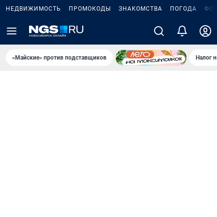
НЕДВИЖИМОСТЬ
ПРОМОКОДЫ
ЗНАКОМСТВА
ПОГОДА
ФО
«Майские» против подставщиков
Налог 