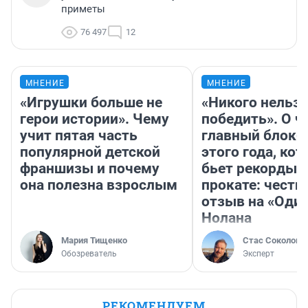
приметы
76 497
12
МНЕНИЕ
МНЕНИЕ
«Игрушки больше не
«Никого нельз
герои истории». Чему
победить». О ч
учит пятая часть
главный блокб
популярной детской
этого года, ко
франшизы и почему
бьет рекорды 
она полезна взрослым
прокате: честн
отзыв на «Оди
Нолана
Мария Тищенко
Стас Соколов
Обозреватель
Эксперт
РЕКОМЕНДУЕМ